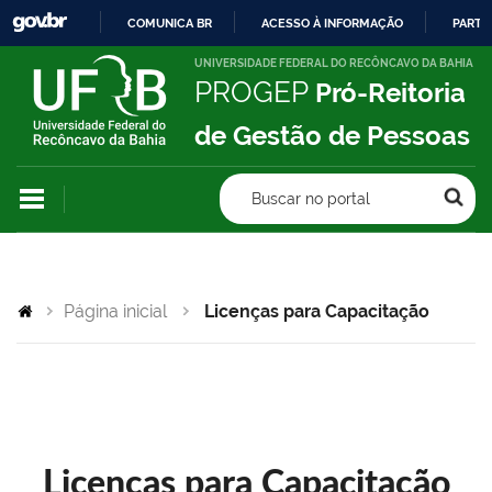
COMUNICA BR
ACESSO À INFORMAÇÃO
PARTI
IR
UNIVERSIDADE FEDERAL DO RECÔNCAVO DA BAHIA
PROGEP
Pró-Reitoria
PARA
O
de Gestão de Pessoas
CONTEÚDO
Buscar no portal
Página inicial
Licenças para Capacitação
Licenças para Capacitação