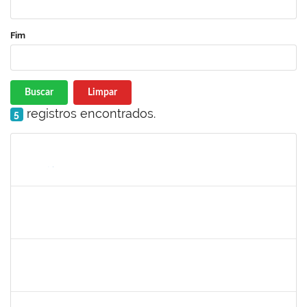
Fim
Buscar
Limpar
registros encontrados.
5
Matrícula
Nome
Cargo
Processo
Início
Fim
Status
2140283
JERUSA DA MOTA SANTANA
23007.00017589/2024-65
01/10/2024
29/12/2024
Concluído
1365967
PAULO JACKSON MOTA DA SILVEIRA
Técnico
23007.00016426/2024-38
01/10/2024
29/12/2024
Concluído