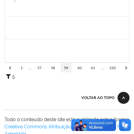
2257672
JOÃO VITOR MIRANDA DE SOUZA
Técnico
23007.00032003/2023-54
30/09/2024
29/10/2024
Concluído
2128398
FRANCISCA HELENA MARQUES
Docente
23007.00006738/2024-05
30/09/2024
28/12/2024
Concluído
1739121
ALCYR CESAR FERNANDES JUNIOR
Técnico
23007.00000722/2024-59
30/09/2024
14/11/2024
Concluído
1
...
57
58
59
60
61
...
220
5
VOLTAR AO TOPO
Todo o conteúdo deste site está publicado sob a licença
Creative Commons Atribuição-SemDerivações 3.0 Não
Adaptada
.