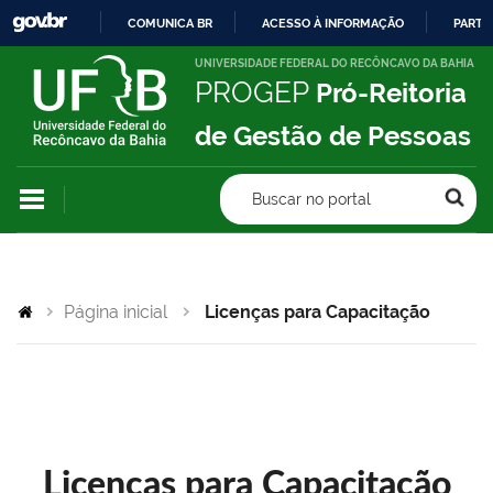
COMUNICA BR
ACESSO À INFORMAÇÃO
PARTI
IR
UNIVERSIDADE FEDERAL DO RECÔNCAVO DA BAHIA
PROGEP
Pró-Reitoria
PARA
O
de Gestão de Pessoas
CONTEÚDO
Buscar no portal
Página inicial
Licenças para Capacitação
Licenças para Capacitação