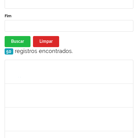
Fim
Buscar
Limpar
registros encontrados.
50
Matrícula
Nome
Cargo
Processo
Início
Fim
Status
1841026
DEYSE DE SOUZA GONCALVES
Técnico
23007.00031887/2019-94
07/09/2020
05/12/2020
Concluído
1919544
MARIA DAS GRAÇAS MASCARENHAS QUEIROZ
Técnico
23007.00028368/2019-47
19/11/2020
18/12/2020
Concluído