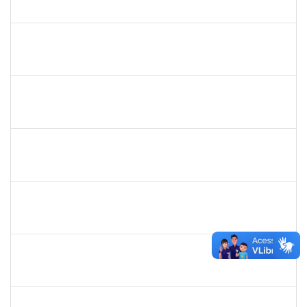
23007.00027945/2020-22
16/08/2021
13/11/2021
Concluído
1574103
LORENA DOS SANTOS SANTANA COUTINHO
Técnico
23007.00021284/2021-25
21/10/2021
19/11/2021
Concluído
1026881
KASSIO CARVALHO DA SILVA
Técnico
23007.00015939/2021-04
09/11/2021
23/11/2021
Concluído
1894080
LUCIANO DA SILVA CRUZ
Técnico
23007.00002176/2021-95
06/09/2021
05/12/2021
Concluído
1551476
TANIA CRISTINA FERNANDES DE FREITAS
Docente
23007.00014935/2021-49
14/09/2021
14/12/2021
Concluído
1553817
DJANILSON BARBOSA DOS SANTOS
Docente
23007.00017051/2021-50
01/11/2021
15/12/2021
Concluído
1573301