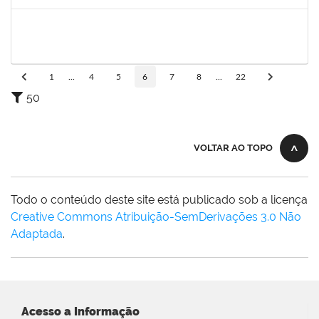
Concluído
1557750
NANCI SILVA SANTOS
Técnico
23007.00003734/2022-27
02/05/2022
31/05/2022
Concluído
1
...
4
5
6
7
8
...
22
50
VOLTAR AO TOPO
Todo o conteúdo deste site está publicado sob a licença
Creative Commons Atribuição-SemDerivações 3.0 Não
Adaptada
.
Acesso a Informação