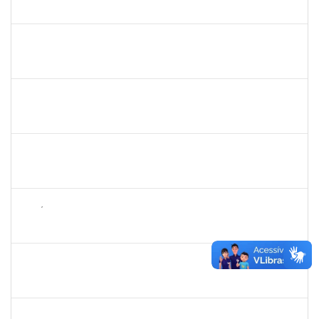
23007.00004312/2024-32
01/09/2024
29/11/2024
Concluído
1744844
ELAINE ANDRADE LEAL SILVA
Docente
23007.00006390/2024-89
01/09/2024
01/12/2024
Concluído
1642510
KARINA DE OLIVEIRA SANTOS CORDEIRO
Docente
23007.00030048/2023-71
01/09/2024
30/11/2024
Concluído
1980987
ANA VALECIA ARAUJO RIBEIRO BRISSOT
Docente
23007.00009432/2024-17
01/09/2024
29/11/2024
Concluído
1574089
JOSÉ RAIMUNDO PAIM DE ALMEIDA
Técnico
23007.00015125/2024-51
01/09/2024
15/10/2024
Concluído
1530215
WARLEY RIBEIRO DIAS
Técnico
23007.00029206/2023-10
01/09/2024
30/09/2024
Concluído
1157103