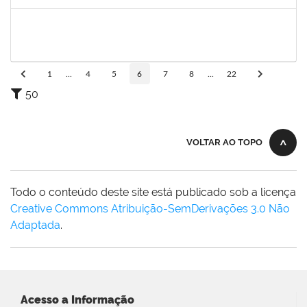
Concluído
1490580
KELLY CRISTINA ATALAIA DA SILVA
Docente
23007.00007974/2024-98
01/08/2024
30/10/2024
Concluído
1
...
4
5
6
7
8
...
22
50
VOLTAR AO TOPO
Todo o conteúdo deste site está publicado sob a licença
Creative Commons Atribuição-SemDerivações 3.0 Não
Adaptada
.
Acesso a Informação