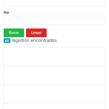
Fim
Buscar
Limpar
registros encontrados.
50
Matrícula
Nome
Cargo
Processo
Início
Fim
Status
2140283
JERUSA DA MOTA SANTANA
23007.00017589/2024-65
01/10/2024
29/12/2024
Concluído
1365967
PAULO JACKSON MOTA DA SILVEIRA
Técnico
23007.00016426/2024-38
01/10/2024
29/12/2024
Concluído