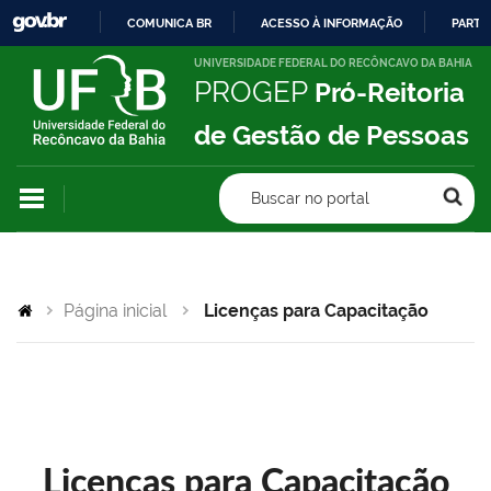
COMUNICA BR
ACESSO À INFORMAÇÃO
PARTI
IR
UNIVERSIDADE FEDERAL DO RECÔNCAVO DA BAHIA
PROGEP
Pró-Reitoria
PARA
O
de Gestão de Pessoas
CONTEÚDO
Buscar no portal
Página inicial
Licenças para Capacitação
Licenças para Capacitação