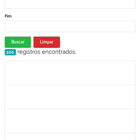
Fim
Buscar
Limpar
registros encontrados.
100
Matrícula
Nome
Cargo
Processo
Início
Fim
Status
1996452
ESTEVA DOS SANTOS FREITAS
Técnico
23007.00013257/2024-47
30/09/2024
28/12/2024
Concluído
2268649
THARISA SOUZA ALMEIDA
Técnico
23007.00030084/2023-69
26/09/2024
25/10/2024
Concluído