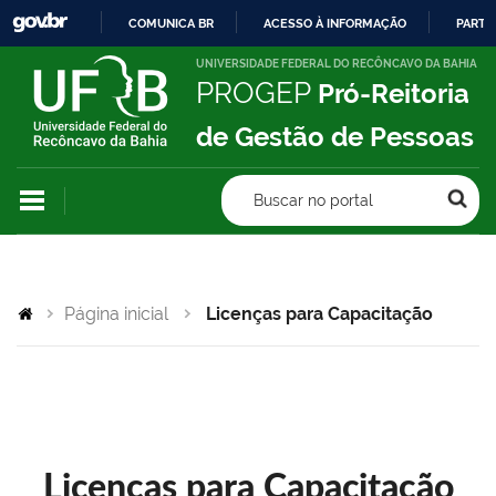
COMUNICA BR
ACESSO À INFORMAÇÃO
PARTI
IR
UNIVERSIDADE FEDERAL DO RECÔNCAVO DA BAHIA
PROGEP
Pró-Reitoria
PARA
O
de Gestão de Pessoas
CONTEÚDO
Buscar no portal
Página inicial
Licenças para Capacitação
Licenças para Capacitação