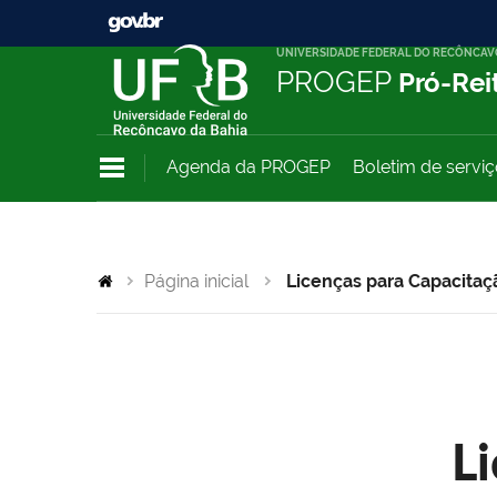
UNIVERSIDADE FEDERAL DO RECÔNCAV
PROGEP
Pró-Rei
Agenda da PROGEP
Boletim de servi
Página inicial
Licenças para Capacitaç
L