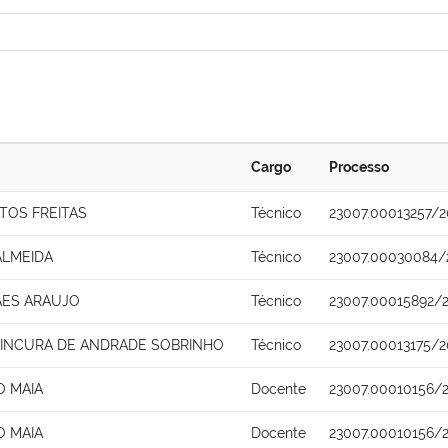
Cargo
Processo
TOS FREITAS
Técnico
23007.00013257/2
ALMEIDA
Técnico
23007.00030084/
AES ARAUJO
Técnico
23007.00015892/
INCURA DE ANDRADE SOBRINHO
Técnico
23007.00013175/2
O MAIA
Docente
23007.00010156/
O MAIA
Docente
23007.00010156/