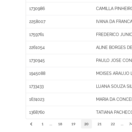
1730986
CAMILLA PINHEI
2258007
IVANA DA FRANC
1759761
FREDERICO JUNIO
2261054
ALINE BORGES DE
1730945
PAULO JOSE CON
1945088
MOISES ARAUJO 
1733433
LUANA SOUZA SIL
1674023
MARIA DA CONCE
1368760
TATIANA PACHEC
1
...
18
19
20
21
22
...
7