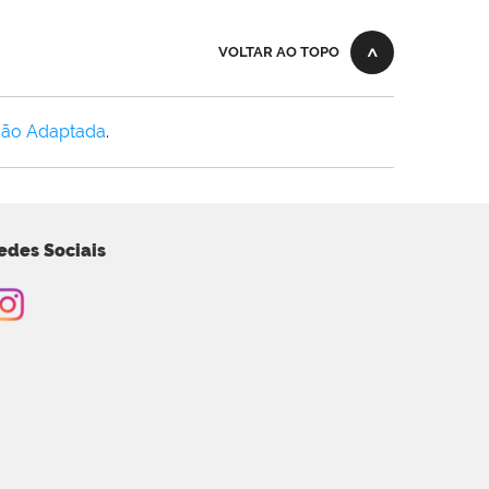
VOLTAR AO TOPO
Não Adaptada
.
edes Sociais