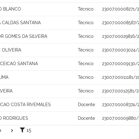
RO BLANCO
Técnico
23007.00008271/2
A CALDAS SANTANA
Técnico
23007.00008587/
R GOMES DA SILVEIRA
Técnico
23007.00029816/
 OLIVEIRA
Técnico
23007.00003024/
CEICAO SANTANA
Técnico
23007.00009130/
LIMA
Técnico
23007.00011181/2
VEIRA
Técnico
23007.00012581/2
ICAO COSTA RIVEMALES
Docente
23007.00008374/
O RODRIGUES
Docente
23007.00009880/
15
4