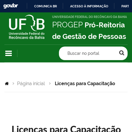
COMUNICA BR
ACESSO À INFORMAÇÃO
PARTI
IR
UNIVERSIDADE FEDERAL DO RECÔNCAVO DA BAHIA
PROGEP
Pró-Reitoria
PARA
O
de Gestão de Pessoas
CONTEÚDO
Buscar no portal
Página inicial
Licenças para Capacitação
Licenças para Capacitação