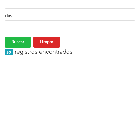
Fim
Buscar
Limpar
registros encontrados.
10
Matrícula
Nome
Cargo
Processo
Início
Fim
Status
2387155
MICHELLE DE SANTANA XAVIER RAMOS
Docente
23007.00028959/2025-77
04/05/2026
01/07/2026
Concluído
1567617
DANIELA ABREU MATOS
Docente
23007.00000171/2026-89
01/04/2026
29/06/2026
Concluído