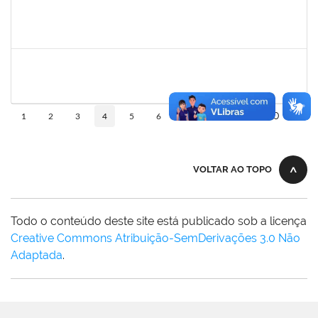
1526112
ELIANA SANTOS DE SOUZA
Técnico
23007.00006288/2026-24
11/05/2026
04/06/2026
Concluído
2213515
SILVIA MICHELE LOPES MACEDO
Docente
23007.00027071/2025-31
02/03/2026
30/05/2026
Concluído
10
1
2
3
4
5
6
...
110
VOLTAR AO TOPO
Todo o conteúdo deste site está publicado sob a licença
Creative Commons Atribuição-SemDerivações 3.0 Não
Adaptada
.