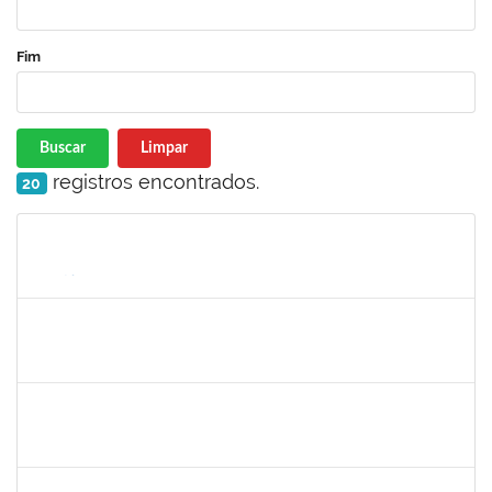
Fim
Buscar
Limpar
registros encontrados.
20
Matrícula
Nome
Cargo
Processo
Início
Fim
Status
2387155
MICHELLE DE SANTANA XAVIER RAMOS
Docente
23007.00028959/2025-77
04/05/2026
01/07/2026
Concluído
1567617
DANIELA ABREU MATOS
Docente
23007.00000171/2026-89
01/04/2026
29/06/2026
Concluído