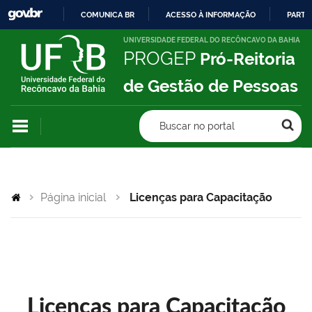
COMUNICA BR
ACESSO À INFORMAÇÃO
PARTI
IR
UNIVERSIDADE FEDERAL DO RECÔNCAVO DA BAHIA
PROGEP
Pró-Reitoria
PARA
O
de Gestão de Pessoas
CONTEÚDO
Buscar no portal
Página inicial
Licenças para Capacitação
Licenças para Capacitação