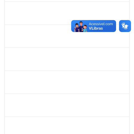
1123222
IGOR SANTOS AMARAL
Docente
23007.00000128/2026-86
01/03/2026
29/05/2026
Concluído
1651179
JUCILEIDE FERREIRA DO NASCIMENTO
Docente
23007.00000386/2026-07
24/02/2026
23/05/2026
Concluído
3145225
PRISCILLA LEONNOR ALENCAR FERREIRA
Docente
23007.00023303/2025-14
17/02/2026
17/05/2026
Concluído
1327881
LUCIANO SERGIO HOCEVAR
Docente
23007.00023001/2025-20
15/02/2026
14/05/2026
Concluído
2323935
DELMA FERREIRA DE OLIVEIRA
Técnico
23007.00004705/2026-85
20/04/2026
04/05/2026
Concluído
1861104
GREICIANE DE SOUZA SANTOS
Técnico
23007.00002489/2026-68
23/03/2026