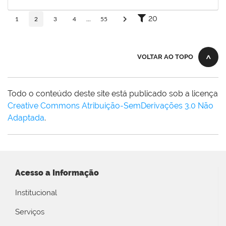
07/04/2026
Concluído
20
1
2
3
4
...
55
VOLTAR AO TOPO
Todo o conteúdo deste site está publicado sob a licença
Creative Commons Atribuição-SemDerivações 3.0 Não
Adaptada
.
Acesso a Informação
Institucional
Serviços