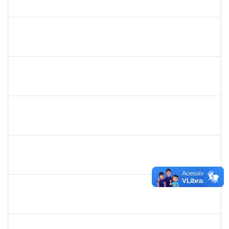
23007.00003277/2025-38
08/12/2025
19/01/2026
Concluído
1841026
DEYSE DE SOUZA GONCALVES
Técnico
23007.00005041/2025-37
15/12/2025
14/01/2026
Concluído
2420879
TIAGO ANSELMO PEREIRA MACIEL
Técnico
23007.00019893/2025-31
06/10/2025
03/01/2026
Concluído
1026881
KASSIO CARVALHO DA SILVA
Técnico
23007.00024968/2024-70
02/12/2025
31/12/2025
Concluído
1477484
CLAUDIO ANTONIO FARIA VARGAS
Técnico
23007.00008722/2025-75
03/11/2025
31/12/2025
Concluído
1551189
FABIOLA MARINHO COSTA
Docente
23007.00016328/2025-62
06/10/2025
31/12/2025
Concluído
1717557