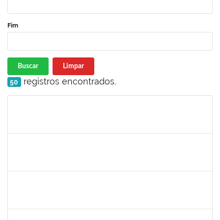
Fim
Buscar
Limpar
registros encontrados.
50
Matrícula
Nome
Cargo
Processo
Início
Fim
Status
2387155
MICHELLE DE SANTANA XAVIER RAMOS
Docente
23007.00028959/2025-77
04/05/2026
01/07/2026
Concluído
1567617
DANIELA ABREU MATOS
Docente
23007.00000171/2026-89
01/04/2026
29/06/2026
Concluído