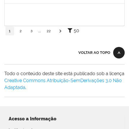
Concluído
1198810
ISABEL CRISTINA FERREIRA DOS REIS
Docente
23007.00016330/2025-08
15/09/2025
12/12/2025
Concluído
50
1
2
3
...
22
VOLTAR AO TOPO
Todo o conteúdo deste site está publicado sob a licença
Creative Commons Atribuição-SemDerivações 3.0 Não
Adaptada
.
Acesso a Informação