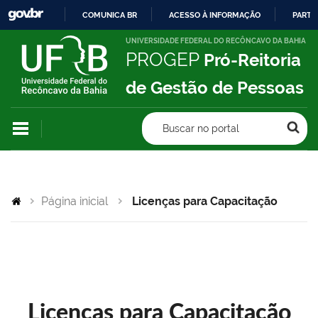
COMUNICA BR
ACESSO À INFORMAÇÃO
PARTI
IR
UNIVERSIDADE FEDERAL DO RECÔNCAVO DA BAHIA
PROGEP
Pró-Reitoria
PARA
O
de Gestão de Pessoas
CONTEÚDO
Buscar no portal
Página inicial
Licenças para Capacitação
Licenças para Capacitação