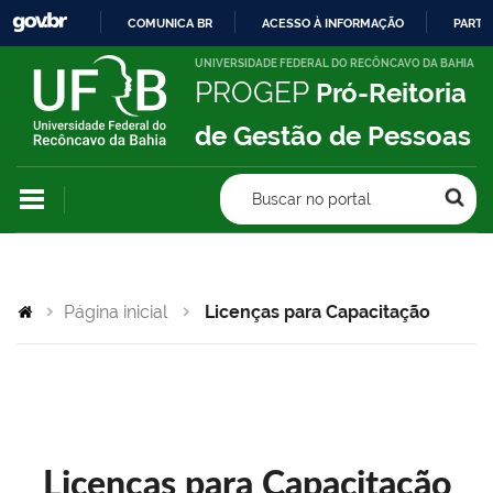
COMUNICA BR
ACESSO À INFORMAÇÃO
PARTI
IR
UNIVERSIDADE FEDERAL DO RECÔNCAVO DA BAHIA
PROGEP
Pró-Reitoria
PARA
O
de Gestão de Pessoas
CONTEÚDO
Buscar no portal
Página inicial
Licenças para Capacitação
Licenças para Capacitação