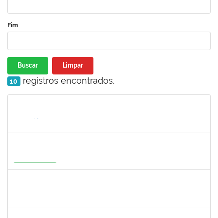
Fim
Buscar
Limpar
registros encontrados.
10
Matrícula
Nome
Cargo
Processo
Início
Fim
Status
2316943
MARIANGELA COSTA VIEIRA
23007.00001878/2026-75
20/05/2026
19/08/2026
Em Andamento
1526112
ELIANA SANTOS DE SOUZA
Técnico
23007.00006288/2026-24
11/05/2026
04/06/2026
Concluído