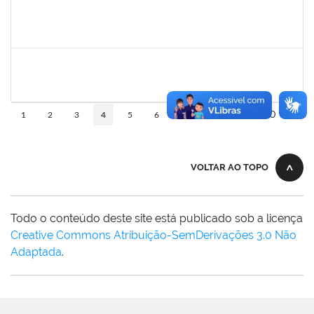
1147816
POLIANA DA SILVA LIMA ANDRADE
Docente
23007.00018669/2025-02
21/03/2026
18/06/2026
Concluído
1551614
NUNO GONCALVES PEREIRA
Docente
23007.00002975/2026-41
20/03/2026
17/06/2026
Concluído
10
1
2
3
4
5
6
...
110
VOLTAR AO TOPO
Todo o conteúdo deste site está publicado sob a licença
Creative Commons Atribuição-SemDerivações 3.0 Não
Adaptada
.