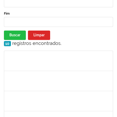
Fim
Buscar
Limpar
registros encontrados.
10
Matrícula
Nome
Cargo
Processo
Início
Fim
Status
1965504
JUSSARA PEIXOTO MAIA
Docente
23007.00010156/2024-63
18/09/2024
16/12/2024
Concluído
1730986
CAMILLA PINHEIRO BLANCO
Técnico
23007.00008271/2024-33
16/09/2024
11/10/2024
Concluído