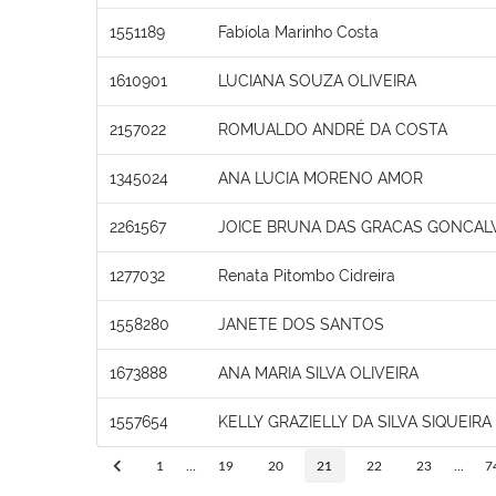
1551189
Fabíola Marinho Costa
1610901
LUCIANA SOUZA OLIVEIRA
2157022
ROMUALDO ANDRÉ DA COSTA
1345024
ANA LUCIA MORENO AMOR
2261567
JOICE BRUNA DAS GRACAS GONCAL
1277032
Renata Pitombo Cidreira
1558280
JANETE DOS SANTOS
1673888
ANA MARIA SILVA OLIVEIRA
1557654
KELLY GRAZIELLY DA SILVA SIQUEIR
1
...
19
20
21
22
23
...
7