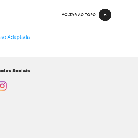
VOLTAR AO TOPO
Não Adaptada
.
edes Sociais