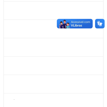
2761255
KAROLINE NUNES DA GAMA SOUZA
Técnico
23007.00026568/2023-38
02/09/2024
01/10/2024
Concluído
1459826
CARLOS ALBERTO SANTOS DE PAULO
Docente
23007.00004312/2024-32
01/09/2024
29/11/2024
Concluído
1744844
ELAINE ANDRADE LEAL SILVA
Docente
23007.00006390/2024-89
01/09/2024
01/12/2024
Concluído
1642510
KARINA DE OLIVEIRA SANTOS CORDEIRO
Docente
23007.00030048/2023-71
01/09/2024
30/11/2024
Concluído
1980987
ANA VALECIA ARAUJO RIBEIRO BRISSOT
Docente
23007.00009432/2024-17
01/09/2024
29/11/2024
Concluído
1574089
JOSÉ RAIMUNDO PAIM DE ALMEIDA
Técnico
23007.00015125/2024-51
01/09/2024