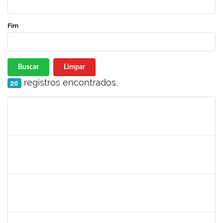
Fim
Buscar
Limpar
registros encontrados.
20
Matrícula
Nome
Cargo
Processo
Início
Fim
Status
1965504
JUSSARA PEIXOTO MAIA
Docente
23007.00010156/2024-63
18/09/2024
16/12/2024
Concluído
1730986
CAMILLA PINHEIRO BLANCO
Técnico
23007.00008271/2024-33
16/09/2024
11/10/2024
Concluído