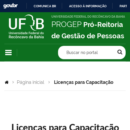
COMUNICA BR
ACESSO À INFORMAÇÃO
PARTI
IR
UNIVERSIDADE FEDERAL DO RECÔNCAVO DA BAHIA
PROGEP
Pró-Reitoria
PARA
O
de Gestão de Pessoas
CONTEÚDO
Buscar no portal
Página inicial
Licenças para Capacitação
Licenças para Capacitação