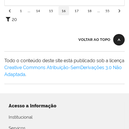
15/10/2024
Concluído
1
...
14
15
16
17
18
...
55
20
VOLTAR AO TOPO
Todo o conteúdo deste site está publicado sob a licença
Creative Commons Atribuição-SemDerivações 3.0 Não
Adaptada
.
Acesso a Informação
Institucional
Serviços