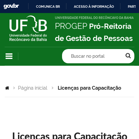
COMUNICA BR
ACESSO À INFORMAÇÃO
PARTI
IR
UNIVERSIDADE FEDERAL DO RECÔNCAVO DA BAHIA
PROGEP
Pró-Reitoria
PARA
O
de Gestão de Pessoas
CONTEÚDO
Buscar no portal
Página inicial
Licenças para Capacitação
Licenças para Capacitação