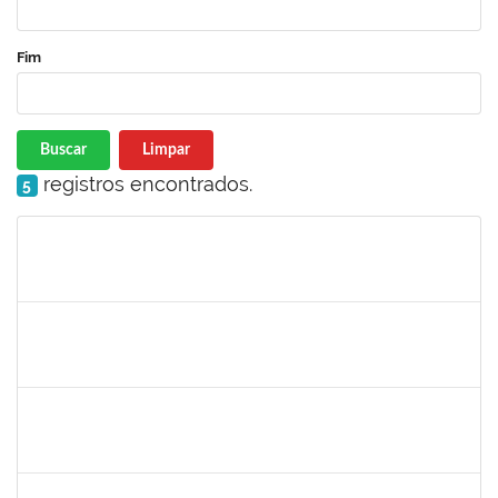
Fim
Buscar
Limpar
registros encontrados.
5
Matrícula
Nome
Cargo
Processo
Início
Fim
Status
2258007
IVANA DA FRANCA CALDAS SANTANA
Técnico
23007.00008587/2024-37
16/09/2024
04/10/2024
Concluído
1759761
FREDERICO JUNIOR GOMES DA SILVEIRA
Técnico
23007.00029816/2023-30
16/09/2024
30/10/2024
Concluído