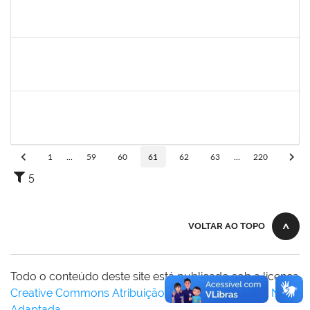
2261054
ALINE BORGES DE OLIVEIRA
Técnico
23007.00003024/2024-82
13/09/2024
11/12/2024
Concluído
1730945
PAULO JOSE CONCEICAO SANTANA
Técnico
23007.00009130/2024-23
09/09/2024
14/10/2024
Concluído
1945088
MOISES ARAUJO LIMA
Técnico
23007.00011181/2024-33
09/09/2024
08/10/2024
Concluído
1
...
59
60
61
62
63
...
220
5
VOLTAR AO TOPO
Todo o conteúdo deste site está publicado sob a licença
Creative Commons Atribuição-SemDerivações 3.0 Não
Adaptada
.