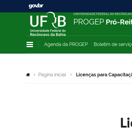
UNIVERSIDADE FEDERAL DO RECÔNCAV
PROGEP
Pró-Rei
Agenda da PROGEP
Boletim de servi
Página inicial
Licenças para Capacitaç
L