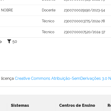
O NOBRE
Docente
23007.00029190/2023-54
Técnico
23007.00003775/2024-78
Técnico
23007.00007520/2024-37
50
 licença
Creative Commons Atribuição-SemDerivações 3.0 
Sistemas
Centros de Ensino
R