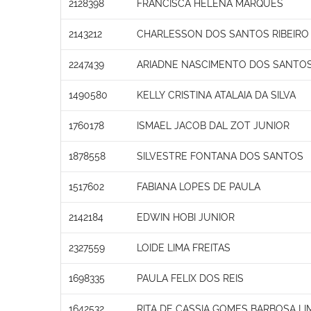
2128398
FRANCISCA HELENA MARQUES
2143212
CHARLESSON DOS SANTOS RIBEIRO
2247439
ARIADNE NASCIMENTO DOS SANTO
1490580
KELLY CRISTINA ATALAIA DA SILVA
1760178
ISMAEL JACOB DAL ZOT JUNIOR
1878558
SILVESTRE FONTANA DOS SANTOS
1517602
FABIANA LOPES DE PAULA
2142184
EDWIN HOBI JUNIOR
2327559
LOIDE LIMA FREITAS
1698335
PAULA FELIX DOS REIS
1642532
RITA DE CASSIA GOMES BARBOSA LI