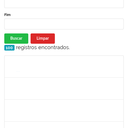
Fim
Buscar
Limpar
registros encontrados.
100
Matrícula
Nome
Cargo
Processo
Início
Fim
Status
1610709
ACMA DE LIMA CUNHA
Técnico
23007.015316/2020-47
05/05/2021
02/08/2021
Concluído
1551189
Fabíola Marinho Costa
Docente
23007.00003279/2021-93
31/05/2021
30/08/2021
Concluído