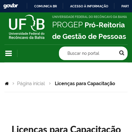
COMUNICA BR
ACESSO À INFORMAÇÃO
PARTI
IR
UNIVERSIDADE FEDERAL DO RECÔNCAVO DA BAHIA
PROGEP
Pró-Reitoria
PARA
O
de Gestão de Pessoas
CONTEÚDO
Buscar no portal
Página inicial
Licenças para Capacitação
Licenças para Capacitação