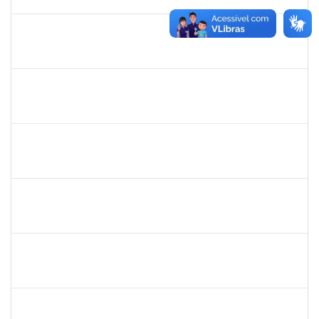
21/03/2022
Concluído
1277688
SILAS FERREIRA ALVES
Técnico
23007.00000052/2022-16
28/02/2022
25/03/2022
Concluído
2323935
DELMA FERREIRA DE OLIVEIRA
Técnico
23007.00002329/2022-35
14/03/2022
28/03/2022
Concluído
1496679
VALERIA MACEDO ALMEIDA CAMILO
Docente
23007.00026175/2021-82
15/01/2022
14/04/2022
Concluído
1542424
FERNANDA DE FREITAS VIRGINIO NUNES
Docente
23007.00002652/2022-44
18/04/2022
06/05/2022
Concluído
2259128
MARCEL SILVA LEMOS
Técnico
23007.00000854/2022-90
07/02/2022
07/05/2022
Concluído
2311794
RAPHAEL MARINHO SIQUEIRA
Técnico