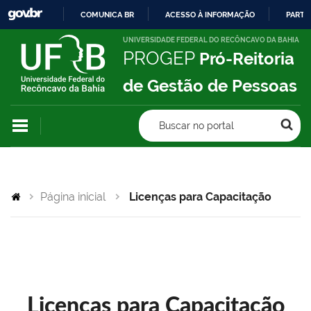
COMUNICA BR
ACESSO À INFORMAÇÃO
PARTI
IR
UNIVERSIDADE FEDERAL DO RECÔNCAVO DA BAHIA
PROGEP
Pró-Reitoria
PARA
O
de Gestão de Pessoas
CONTEÚDO
Buscar no portal
Página inicial
Licenças para Capacitação
Licenças para Capacitação