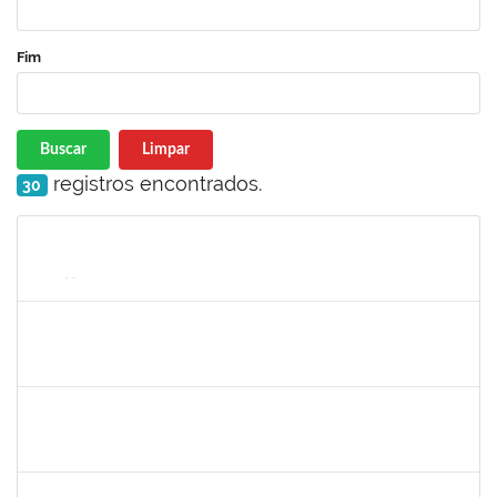
Fim
Buscar
Limpar
registros encontrados.
30
Matrícula
Nome
Cargo
Processo
Início
Fim
Status
2261567
JOICE BRUNA DAS GRACAS GONCALVES
Técnico
23007.00010858/2021-33
01/09/2021
30/09/2021
Concluído
1277032
Renata Pitombo Cidreira
Docente
23007.00007565/2021-92
13/07/2021
13/10/2021
Concluído