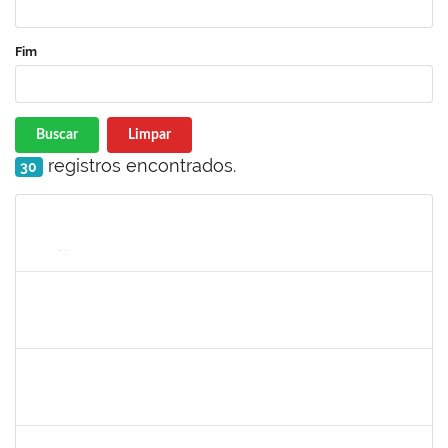
Fim
Buscar
Limpar
registros encontrados.
30
Matrícula
Nome
Cargo
Processo
Início
Fim
Status
2261567
JOICE BRUNA DAS GRACAS GONCALVES
Técnico
23007.00010858/2021-33
01/09/2021
30/09/2021
Concluído
1277032
Renata Pitombo Cidreira
Docente
23007.00007565/2021-92
13/07/2021
13/10/2021
Concluído