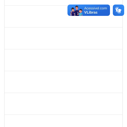
21/03/2022
Concluído
1277688
SILAS FERREIRA ALVES
Técnico
23007.00000052/2022-16
28/02/2022
25/03/2022
Concluído
2323935
DELMA FERREIRA DE OLIVEIRA
Técnico
23007.00002329/2022-35
14/03/2022
28/03/2022
Concluído
1496679
VALERIA MACEDO ALMEIDA CAMILO
Docente
23007.00026175/2021-82
15/01/2022
14/04/2022
Concluído
1542424
FERNANDA DE FREITAS VIRGINIO NUNES
Docente
23007.00002652/2022-44
18/04/2022
06/05/2022
Concluído
2259128
MARCEL SILVA LEMOS
Técnico
23007.00000854/2022-90
07/02/2022
07/05/2022
Concluído
2311794
RAPHAEL MARINHO SIQUEIRA
Técnico