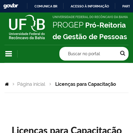
COMUNICA BR
ACESSO À INFORMAÇÃO
PARTI
IR
UNIVERSIDADE FEDERAL DO RECÔNCAVO DA BAHIA
PROGEP
Pró-Reitoria
PARA
O
de Gestão de Pessoas
CONTEÚDO
Buscar no portal
Página inicial
Licenças para Capacitação
Licenças para Capacitação