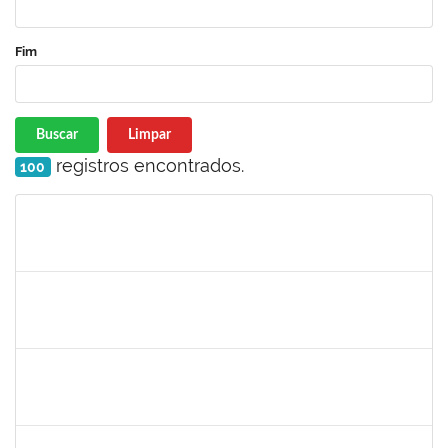
Fim
Buscar
Limpar
registros encontrados.
100
Matrícula
Nome
Cargo
Processo
Início
Fim
Status
1530215
WARLEY RIBEIRO DIAS
Técnico
23007.00029206/2023-10
01/09/2024
30/09/2024
Concluído
1157103
JOSEANE DA CONCEICAO PEREIRA COSTA
Técnico
23007.00014851/2024-77
29/08/2024
27/09/2024
Concluído