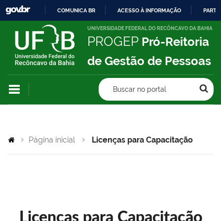
COMUNICA BR
ACESSO À INFORMAÇÃO
PARTI
IR
UNIVERSIDADE FEDERAL DO RECÔNCAVO DA BAHIA
PROGEP
Pró-Reitoria
PARA
O
de Gestão de Pessoas
CONTEÚDO
Buscar no portal
Página inicial
Licenças para Capacitação
Licenças para Capacitação