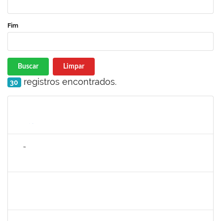
Fim
Buscar
Limpar
registros encontrados.
30
Matrícula
Nome
Cargo
Processo
Início
Fim
Status
2257672
JOÃO VITOR MIRANDA DE SOUZA
Técnico
23007.00032003/2023-54
30/09/2024
29/10/2024
Concluído
1878558
SILVESTRE FONTANA DOS SANTOS
Técnico
23007.00010562/2024-62
29/07/2024
26/10/2024
Concluído