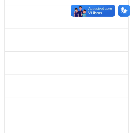
01/10/2024
Concluído
1715663
HERICA LENE OLIVEIRA BRITO
Docente
23007.00003050/2024-59
03/07/2024
01/10/2024
Concluído
1530215
WARLEY RIBEIRO DIAS
Técnico
23007.00029206/2023-10
01/09/2024
30/09/2024
Concluído
2143212
CHARLESSON DOS SANTOS RIBEIRO LOPES
Técnico
23007.00011465/2024-28
02/08/2024
30/09/2024
Concluído
2240081
MARIANA MARTINS DE MEIRELES
Docente
23007.00009142/2024-87
03/07/2024
30/09/2024
Concluído
1569105
CYNTIA ARAUJO NOGUEIRA
Docente
23007.00006406/2024-45
01/07/2024
30/09/2024
Concluído
1775090
ANDRESON DE CERQUEIRA ROCHA
Técnico