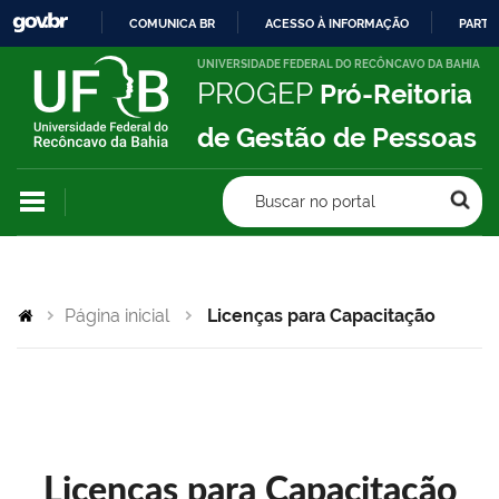
COMUNICA BR
ACESSO À INFORMAÇÃO
PARTI
IR
UNIVERSIDADE FEDERAL DO RECÔNCAVO DA BAHIA
PROGEP
Pró-Reitoria
PARA
O
de Gestão de Pessoas
CONTEÚDO
Buscar no portal
Página inicial
Licenças para Capacitação
Licenças para Capacitação