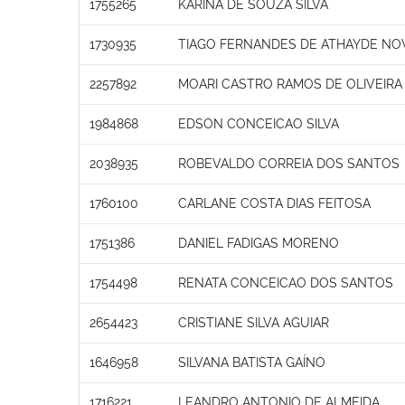
1755265
KARINA DE SOUZA SILVA
1730935
TIAGO FERNANDES DE ATHAYDE NO
2257892
MOARI CASTRO RAMOS DE OLIVEIRA
1984868
EDSON CONCEICAO SILVA
2038935
ROBEVALDO CORREIA DOS SANTOS
1760100
CARLANE COSTA DIAS FEITOSA
1751386
DANIEL FADIGAS MORENO
1754498
RENATA CONCEICAO DOS SANTOS
2654423
CRISTIANE SILVA AGUIAR
1646958
SILVANA BATISTA GAÍNO
1716221
LEANDRO ANTONIO DE ALMEIDA