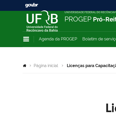
UNIVERSIDADE FEDERAL DO RECÔNCAV
PROGEP
Pró-Rei
Agenda da PROGEP
Boletim de servi
Página inicial
Licenças para Capacitaç
L