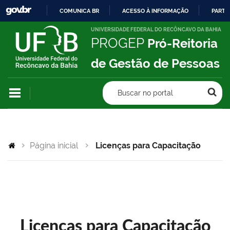
COMUNICA BR
ACESSO À INFORMAÇÃO
PARTI
IR
UNIVERSIDADE FEDERAL DO RECÔNCAVO DA BAHIA
PROGEP
Pró-Reitoria
PARA
O
de Gestão de Pessoas
CONTEÚDO
Buscar no portal
Página inicial
Licenças para Capacitação
Licenças para Capacitação