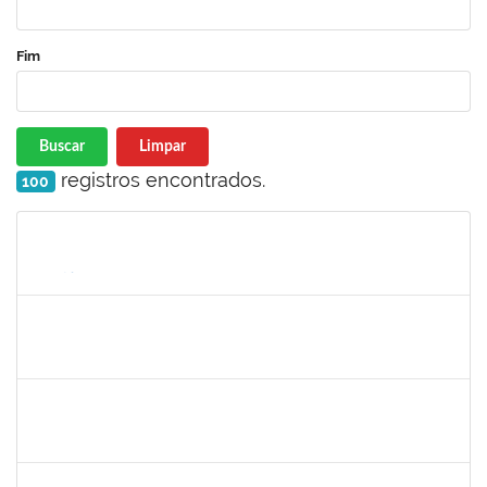
Fim
Buscar
Limpar
registros encontrados.
100
Matrícula
Nome
Cargo
Processo
Início
Fim
Status
1715663
HERICA LENE OLIVEIRA BRITO
Docente
23007.00003050/2024-59
03/07/2024
01/10/2024
Concluído
1530215
WARLEY RIBEIRO DIAS
Técnico
23007.00029206/2023-10
01/09/2024
30/09/2024
Concluído