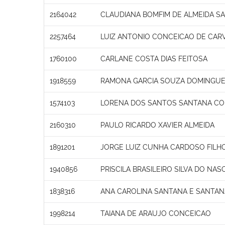
2164042
CLAUDIANA BOMFIM DE ALMEIDA S
2257464
LUIZ ANTONIO CONCEICAO DE CAR
1760100
CARLANE COSTA DIAS FEITOSA
1918559
RAMONA GARCIA SOUZA DOMINGU
1574103
LORENA DOS SANTOS SANTANA C
2160310
PAULO RICARDO XAVIER ALMEIDA
1891201
JORGE LUIZ CUNHA CARDOSO FILH
1940856
PRISCILA BRASILEIRO SILVA DO NA
1838316
ANA CAROLINA SANTANA E SANTA
1998214
TAIANA DE ARAUJO CONCEICAO