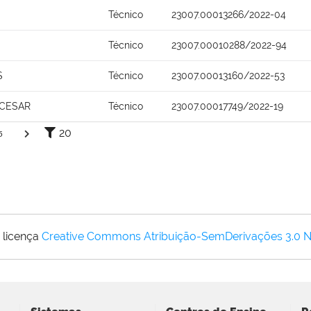
Técnico
23007.00013266/2022-04
Técnico
23007.00010288/2022-94
S
Técnico
23007.00013160/2022-53
 CESAR
Técnico
23007.00017749/2022-19
20
5
 licença
Creative Commons Atribuição-SemDerivações 3.0 