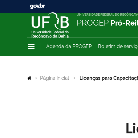
UNIVERSIDADE FEDERAL DO RECÔNCAV
PROGEP
Pró-Rei
Agenda da PROGEP
Boletim de servi
Página inicial
Licenças para Capacitaç
L