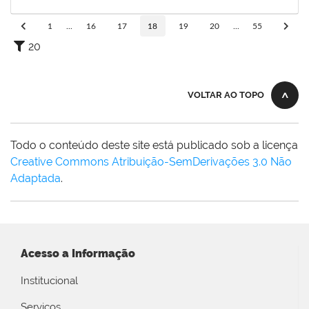
20/08/2024
Concluído
1
...
16
17
18
19
20
...
55
20
VOLTAR AO TOPO
Todo o conteúdo deste site está publicado sob a licença
Creative Commons Atribuição-SemDerivações 3.0 Não
Adaptada
.
Acesso a Informação
Institucional
Serviços