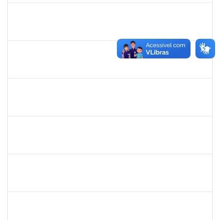
1753518
ALEXANDRO DE ALMEIDA BARBOSA
Técnico
23007.00029553/2023-50
03/06/2024
01/09/2024
Concluído
2267374
AILDA SANTOS DOS PRAZERES
Técnico
23007.00007007/2024-17
03/06/2024
31/08/2024
Concluído
2247439
ARIADNE NASCIMENTO DOS SANTOS
Técnico
23007.00030589/2023-14
01/08/2024
30/08/2024
Concluído
1760178
ISMAEL JACOB DAL ZOT JUNIOR
Técnico
23007.00006466/2024-74
29/07/2024
28/08/2024
Concluído
1761039
ANDRE LUIZ VALVERDE DE CARVALHO
Técnico
23007.00031667/2023-08
25/06/2024
23/08/2024
Concluído
2327559
LOIDE LIMA FREITAS
Técnico
23007.00009747/2024-48
22/07/2024