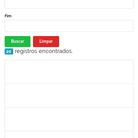
Fim
Buscar
Limpar
registros encontrados.
20
Matrícula
Nome
Cargo
Processo
Início
Fim
Status
1715663
HERICA LENE OLIVEIRA BRITO
Docente
23007.00003050/2024-59
03/07/2024
01/10/2024
Concluído
1530215
WARLEY RIBEIRO DIAS
Técnico
23007.00029206/2023-10
01/09/2024
30/09/2024
Concluído