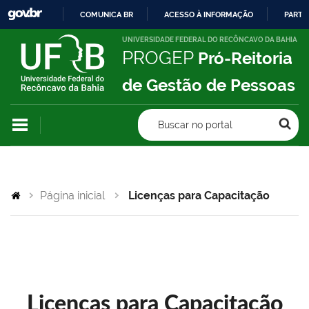
COMUNICA BR
ACESSO À INFORMAÇÃO
PARTI
IR
UNIVERSIDADE FEDERAL DO RECÔNCAVO DA BAHIA
PROGEP
Pró-Reitoria
PARA
O
de Gestão de Pessoas
CONTEÚDO
Buscar no portal
Página inicial
Licenças para Capacitação
Licenças para Capacitação