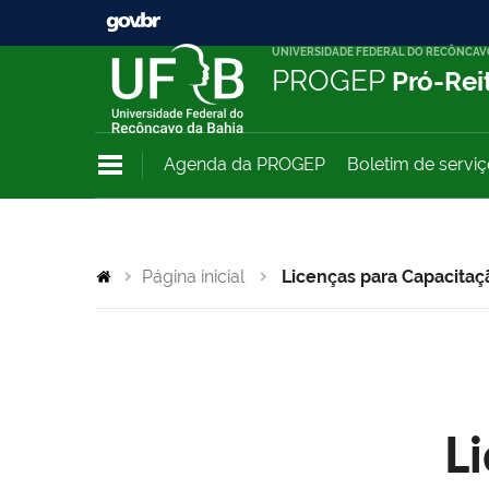
UNIVERSIDADE FEDERAL DO RECÔNCAV
PROGEP
Pró-Rei
Agenda da PROGEP
Boletim de servi
Página inicial
Licenças para Capacitaç
L