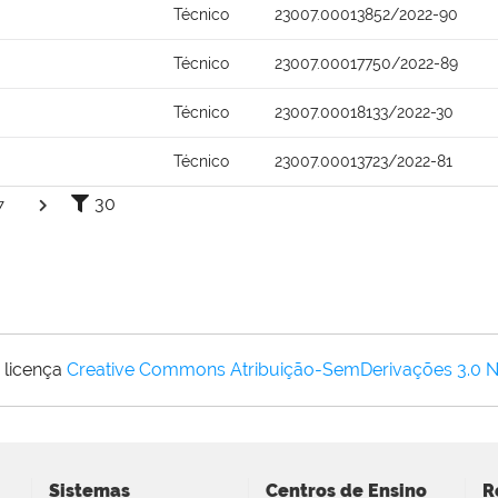
Técnico
23007.00013852/2022-90
Técnico
23007.00017750/2022-89
Técnico
23007.00018133/2022-30
Técnico
23007.00013723/2022-81
30
7
 licença
Creative Commons Atribuição-SemDerivações 3.0 
Sistemas
Centros de Ensino
R