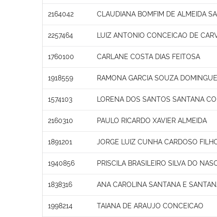
2164042
CLAUDIANA BOMFIM DE ALMEIDA S
2257464
LUIZ ANTONIO CONCEICAO DE CAR
1760100
CARLANE COSTA DIAS FEITOSA
1918559
RAMONA GARCIA SOUZA DOMINGU
1574103
LORENA DOS SANTOS SANTANA C
2160310
PAULO RICARDO XAVIER ALMEIDA
1891201
JORGE LUIZ CUNHA CARDOSO FILH
1940856
PRISCILA BRASILEIRO SILVA DO NA
1838316
ANA CAROLINA SANTANA E SANTA
1998214
TAIANA DE ARAUJO CONCEICAO