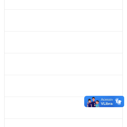
23007.00020170/2022-30
23/09/2022
07/10/2022
Concluído
2157672
FERNANDA LAGO BORGES OLIVEIRA
Técnico
23007.00013852/2022-90
26/09/2022
10/10/2022
Concluído
1652050
GILDASIO GOMES DE OLIVEIRA
Técnico
23007.00017750/2022-89
13/09/2022
12/10/2022
Concluído
1996431
ROSANGELA SANTOS LIMA
Técnico
23007.00018133/2022-30
19/09/2022
14/10/2022
Concluído
2330847
MAYNE COSTA CERQUEIRA
Técnico
23007.00013723/2022-81
18/07/2022
15/10/2022
Concluído
2652407
JOAO MAURICIO DANTAS BATISTA
Técnico
23007.00018434/2022-51
19/09/2022
18/10/2022
Concluído
2261009