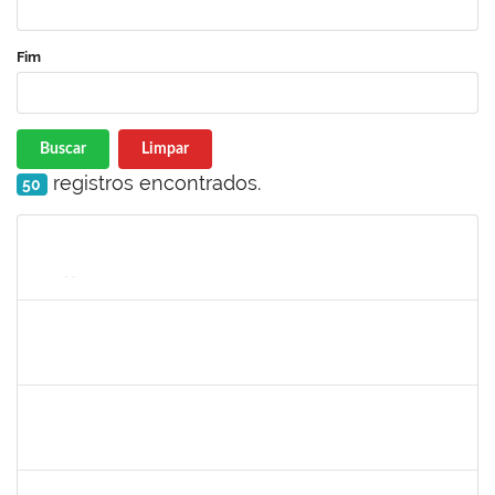
Fim
Buscar
Limpar
registros encontrados.
50
Matrícula
Nome
Cargo
Processo
Início
Fim
Status
1989914
FABIO JESUS DOS SANTOS
Técnico
23007.00000815/2022-76
08/03/2022
05/06/2022
Concluído
2175057
EDVALDO DE SOUZA ANDRADE
Técnico
23007.00007819/2022-21
02/05/2022
10/06/2022
Concluído