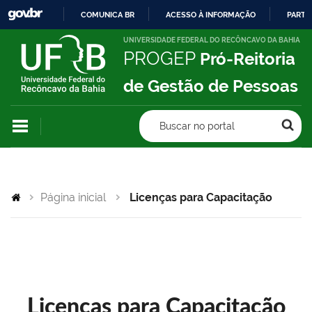
COMUNICA BR
ACESSO À INFORMAÇÃO
PARTI
IR
UNIVERSIDADE FEDERAL DO RECÔNCAVO DA BAHIA
PROGEP
Pró-Reitoria
PARA
O
de Gestão de Pessoas
CONTEÚDO
Buscar no portal
Página inicial
Licenças para Capacitação
Licenças para Capacitação