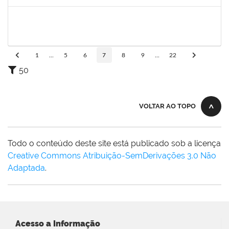
Concluído
2328145
CARINE DE JESUS SANTANA
Técnico
23007.00020808/2022-70
21/11/2022
05/12/2022
Concluído
1
...
5
6
7
8
9
...
22
50
VOLTAR AO TOPO
Todo o conteúdo deste site está publicado sob a licença
Creative Commons Atribuição-SemDerivações 3.0 Não
Adaptada
.
Acesso a Informação