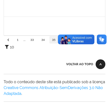
1940856
PRISCILA BRASILEIRO SILVA DO NASCIMENTO
Docente
23007.00003524/2022-71
02/05/2022
31/07/2022
Concluído
1838316
ANA CAROLINA SANTANA E SANTANA SANTOS
Técnico
23007.00007623/2022-75
02/05/2022
31/07/2022
Concluído
1
...
33
34
35
36
37
...
110
10
VOLTAR AO TOPO
Todo o conteúdo deste site está publicado sob a licença
Creative Commons Atribuição-SemDerivações 3.0 Não
Adaptada
.