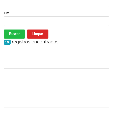
Fim
Buscar
Limpar
registros encontrados.
10
Matrícula
Nome
Cargo
Processo
Início
Fim
Status
1578303
SIMEA AZEVEDO BRITO BORGES
Técnico
23007.00009966/2022-58
01/06/2022
30/06/2022
Concluído
2164042
CLAUDIANA BOMFIM DE ALMEIDA SANTOS
Técnico
23007.00010352/2022-15
30/05/2022
30/06/2022
Concluído