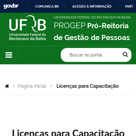
COMUNICA BR
ACESSO À INFORMAÇÃO
PARTI
IR
UNIVERSIDADE FEDERAL DO RECÔNCAVO DA BAHIA
PROGEP
Pró-Reitoria
PARA
O
de Gestão de Pessoas
CONTEÚDO
Buscar no portal
Página inicial
Licenças para Capacitação
Licenças para Capacitação