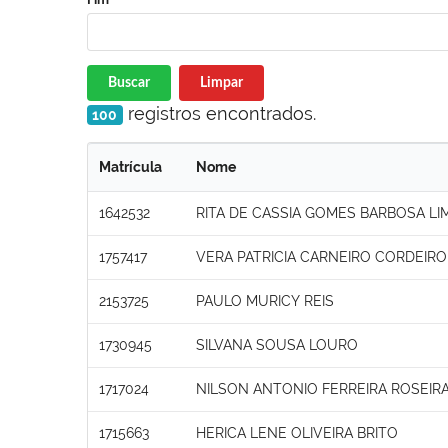
Buscar
Limpar
registros encontrados.
100
Matrícula
Nome
1642532
RITA DE CASSIA GOMES BARBOSA LI
1757417
VERA PATRICIA CARNEIRO CORDEIR
2153725
PAULO MURICY REIS
1730945
SILVANA SOUSA LOURO
1717024
NILSON ANTONIO FERREIRA ROSEIR
1715663
HERICA LENE OLIVEIRA BRITO