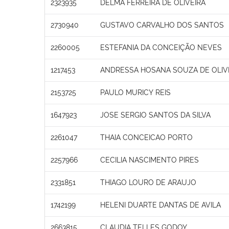
2323935
DELMA FERREIRA DE OLIVEIRA
2730940
GUSTAVO CARVALHO DOS SANTOS
2260005
ESTEFANIA DA CONCEIÇÃO NEVES
1217453
ANDRESSA HOSANA SOUZA DE OLIV
2153725
PAULO MURICY REIS
1647923
JOSE SERGIO SANTOS DA SILVA
2261047
THAIA CONCEICAO PORTO
2257966
CECILIA NASCIMENTO PIRES
2331851
THIAGO LOURO DE ARAUJO
1742199
HELENI DUARTE DANTAS DE AVILA
2663815
CLAUDIA TELLES GODOY