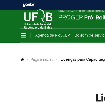
UNIVERSIDADE FEDERAL DO RECÔNCAV
PROGEP
Pró-Rei
Agenda da PROGEP
Boletim de servi
Página inicial
Licenças para Capacitaç
L