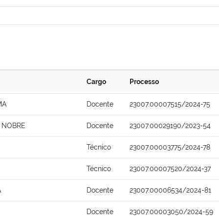
Cargo
Processo
MA
Docente
23007.00007515/2024-75
O NOBRE
Docente
23007.00029190/2023-54
Técnico
23007.00003775/2024-78
Técnico
23007.00007520/2024-37
A
Docente
23007.00006534/2024-81
Docente
23007.00003050/2024-59