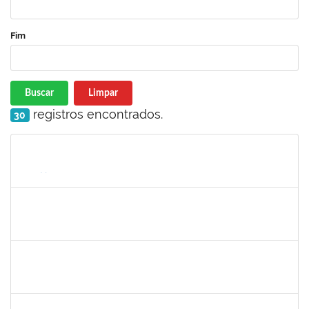
Fim
Buscar
Limpar
registros encontrados.
30
Matrícula
Nome
Cargo
Processo
Início
Fim
Status
1578303
SIMEA AZEVEDO BRITO BORGES
Técnico
23007.00009966/2022-58
01/06/2022
30/06/2022
Concluído
2164042
CLAUDIANA BOMFIM DE ALMEIDA SANTOS
Técnico
23007.00010352/2022-15
30/05/2022
30/06/2022
Concluído