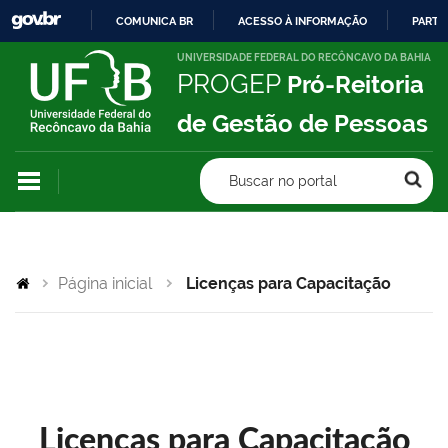
COMUNICA BR
ACESSO À INFORMAÇÃO
PARTI
IR
UNIVERSIDADE FEDERAL DO RECÔNCAVO DA BAHIA
PROGEP
Pró-Reitoria
PARA
O
de Gestão de Pessoas
CONTEÚDO
Buscar no portal
Página inicial
Licenças para Capacitação
Licenças para Capacitação