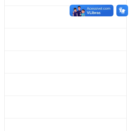
30/09/2022
Concluído
1051880
CRISTIANE SOUZA MAIA
Técnico
23007.00020170/2022-30
23/09/2022
07/10/2022
Concluído
2157672
FERNANDA LAGO BORGES OLIVEIRA
Técnico
23007.00013852/2022-90
26/09/2022
10/10/2022
Concluído
1652050
GILDASIO GOMES DE OLIVEIRA
Técnico
23007.00017750/2022-89
13/09/2022
12/10/2022
Concluído
1996431
ROSANGELA SANTOS LIMA
Técnico
23007.00018133/2022-30
19/09/2022
14/10/2022
Concluído
2330847
MAYNE COSTA CERQUEIRA
Técnico
23007.00013723/2022-81
18/07/2022
15/10/2022
Concluído
2652407
JOAO MAURICIO DANTAS BATISTA
Técnico