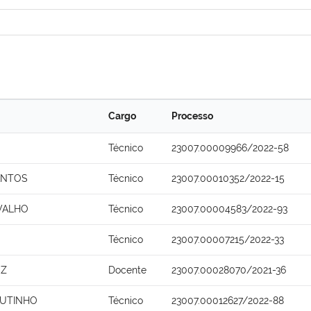
Cargo
Processo
Técnico
23007.00009966/2022-58
ANTOS
Técnico
23007.00010352/2022-15
VALHO
Técnico
23007.00004583/2022-93
Técnico
23007.00007215/2022-33
EZ
Docente
23007.00028070/2021-36
OUTINHO
Técnico
23007.00012627/2022-88