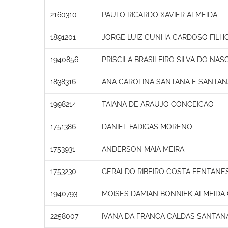
2160310
PAULO RICARDO XAVIER ALMEIDA
1891201
JORGE LUIZ CUNHA CARDOSO FILH
1940856
PRISCILA BRASILEIRO SILVA DO NA
1838316
ANA CAROLINA SANTANA E SANTA
1998214
TAIANA DE ARAUJO CONCEICAO
1751386
DANIEL FADIGAS MORENO
1753931
ANDERSON MAIA MEIRA
1753230
GERALDO RIBEIRO COSTA FENTANE
1940793
MOISES DAMIAN BONNIEK ALMEIDA
2258007
IVANA DA FRANCA CALDAS SANTAN