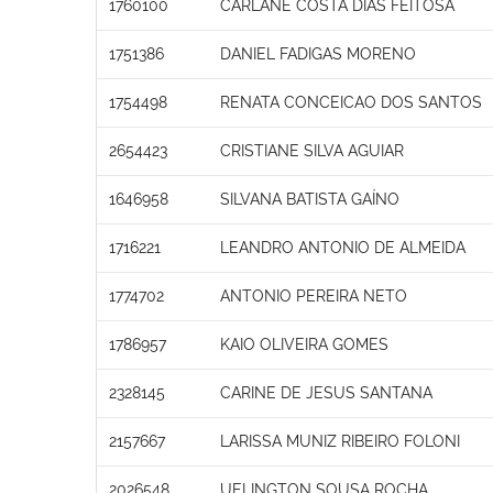
1760100
CARLANE COSTA DIAS FEITOSA
1751386
DANIEL FADIGAS MORENO
1754498
RENATA CONCEICAO DOS SANTOS
2654423
CRISTIANE SILVA AGUIAR
1646958
SILVANA BATISTA GAÍNO
1716221
LEANDRO ANTONIO DE ALMEIDA
1774702
ANTONIO PEREIRA NETO
1786957
KAIO OLIVEIRA GOMES
2328145
CARINE DE JESUS SANTANA
2157667
LARISSA MUNIZ RIBEIRO FOLONI
2026548
UELINGTON SOUSA ROCHA