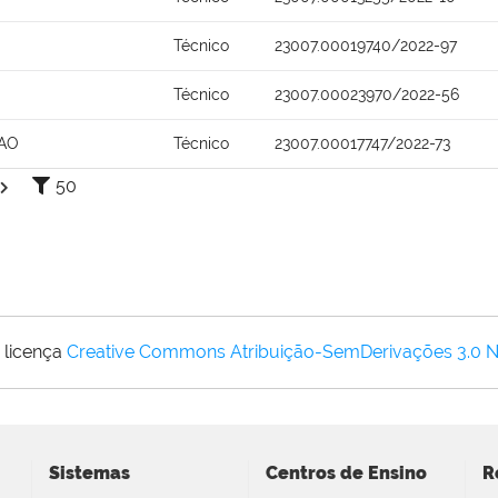
Técnico
23007.00019740/2022-97
Técnico
23007.00023970/2022-56
AO
Técnico
23007.00017747/2022-73
50
 licença
Creative Commons Atribuição-SemDerivações 3.0 
Sistemas
Centros de Ensino
R