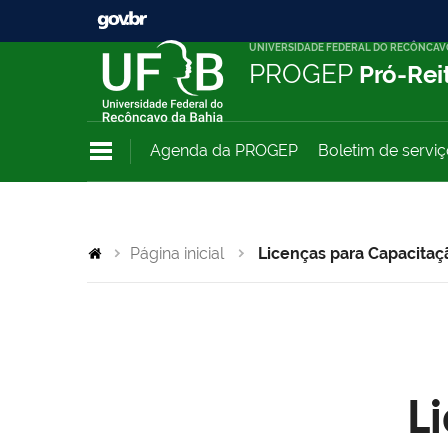
UNIVERSIDADE FEDERAL DO RECÔNCAV
PROGEP
Pró-Rei
Agenda da PROGEP
Boletim de servi
Página inicial
Licenças para Capacitaç
L