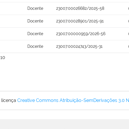
Docente
23007.00026682/2025-58
Docente
23007.00028901/2025-91
Docente
23007.00000959/2026-56
Docente
23007.00024743/2025-31
10
 licença
Creative Commons Atribuição-SemDerivações 3.0 