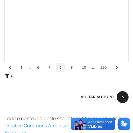
1717024
Nilson Antonio Ferreira Roseira
Docente
23007.003851/2019-78
25/02/2019
24/03/2019
Concluído
1527893
Rita de Cácia Santos Chagas
Docente
23007.003763/2019-29
25/02/2019
24/03/2019
Concluído
1873764
Igor Garcia Barreto
Técnico
23007.031779/2018-06
29/01/2019
29/03/2019
Concluído
1
...
6
7
8
9
10
...
220
5
VOLTAR AO TOPO
Todo o conteúdo deste site está publicado sob a licença
Creative Commons Atribuição-SemDerivações 3.0 Não
Adaptada
.