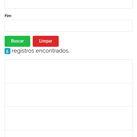
Fim
Buscar
Limpar
registros encontrados.
5
Matrícula
Nome
Cargo
Processo
Início
Fim
Status
1753230
Geraldo Ribeiro Costa Fentanes
Técnico
23007.002454/2019-64
21/02/2019
22/03/2019
Concluído
1365967
Paulo Jackson Mota da Silveira
Técnico
23007.032338/2018-45
23/01/2019
23/03/2019
Concluído