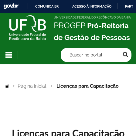
COMUNICA BR
ACESSO À INFORMAÇÃO
PARTI
IR
UNIVERSIDADE FEDERAL DO RECÔNCAVO DA BAHIA
PROGEP
Pró-Reitoria
PARA
O
de Gestão de Pessoas
CONTEÚDO
Buscar no portal
Página inicial
Licenças para Capacitação
Licenças para Capacitação