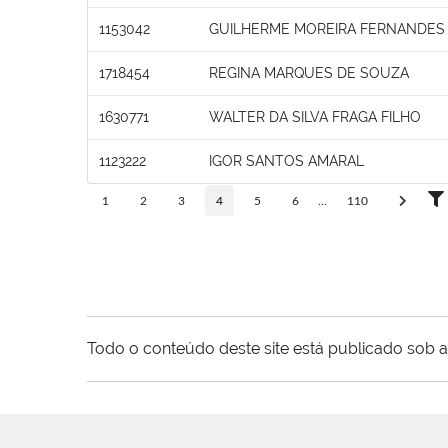
1153042
GUILHERME MOREIRA FERNANDES
1718454
REGINA MARQUES DE SOUZA
1630771
WALTER DA SILVA FRAGA FILHO
1123222
IGOR SANTOS AMARAL
1
2
3
4
5
6
...
110
Todo o conteúdo deste site está publicado sob a