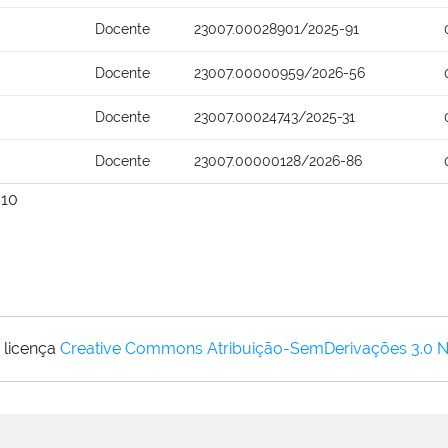
Docente
23007.00028901/2025-91
Docente
23007.00000959/2026-56
Docente
23007.00024743/2025-31
Docente
23007.00000128/2026-86
10
 licença
Creative Commons Atribuição-SemDerivações 3.0 