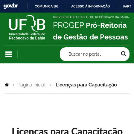
COMUNICA BR
ACESSO À INFORMAÇÃO
PARTI
IR
UNIVERSIDADE FEDERAL DO RECÔNCAVO DA BAHIA
PROGEP
Pró-Reitoria
PARA
O
de Gestão de Pessoas
CONTEÚDO
Buscar no portal
Página inicial
Licenças para Capacitação
Licenças para Capacitação