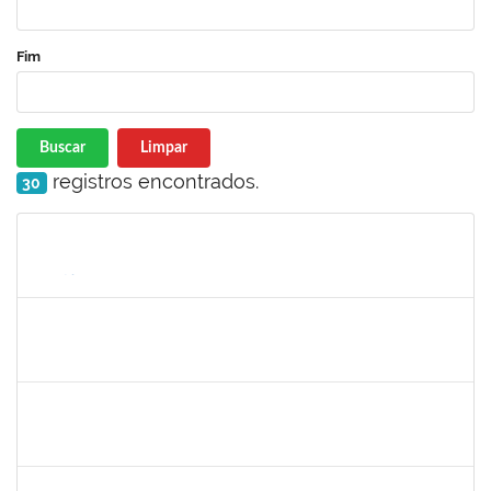
Fim
Buscar
Limpar
registros encontrados.
30
Matrícula
Nome
Cargo
Processo
Início
Fim
Status
1147816
POLIANA DA SILVA LIMA ANDRADE
Docente
23007.00018669/2025-02
21/03/2026
18/06/2026
Concluído
1551614
NUNO GONCALVES PEREIRA
Docente
23007.00002975/2026-41
20/03/2026
17/06/2026
Concluído