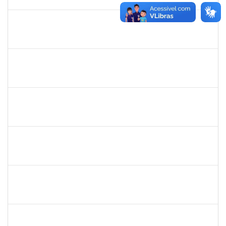
21/01/2026
Concluído
1838442
VITORIA CAROLINE DA SILVA PORTO
Técnico
23007.00003277/2025-38
08/12/2025
19/01/2026
Concluído
1841026
DEYSE DE SOUZA GONCALVES
Técnico
23007.00005041/2025-37
15/12/2025
14/01/2026
Concluído
2420879
TIAGO ANSELMO PEREIRA MACIEL
Técnico
23007.00019893/2025-31
06/10/2025
03/01/2026
Concluído
1026881
KASSIO CARVALHO DA SILVA
Técnico
23007.00024968/2024-70
02/12/2025
31/12/2025
Concluído
1477484
CLAUDIO ANTONIO FARIA VARGAS
Técnico
23007.00008722/2025-75
03/11/2025
31/12/2025
Concluído
1551189
FABIOLA MARINHO COSTA
Docente