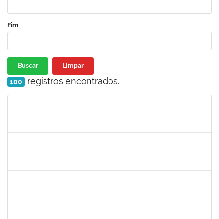
Fim
Buscar
Limpar
registros encontrados.
100
Matrícula
Nome
Cargo
Processo
Início
Fim
Status
1567617
DANIELA ABREU MATOS
Docente
23007.00000171/2026-89
01/04/2026
29/06/2026
Concluído
2183687
KLAYTON SANTANA PORTO
Docente
23007.00002345/2026-76
01/04/2026
29/06/2026
Concluído