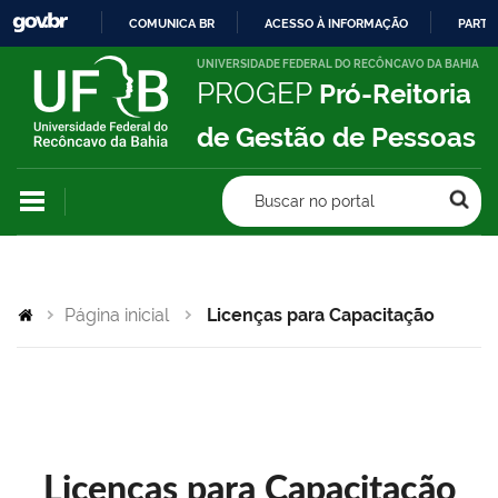
COMUNICA BR
ACESSO À INFORMAÇÃO
PARTI
IR
UNIVERSIDADE FEDERAL DO RECÔNCAVO DA BAHIA
PROGEP
Pró-Reitoria
PARA
O
de Gestão de Pessoas
CONTEÚDO
Buscar no portal
Página inicial
Licenças para Capacitação
Licenças para Capacitação