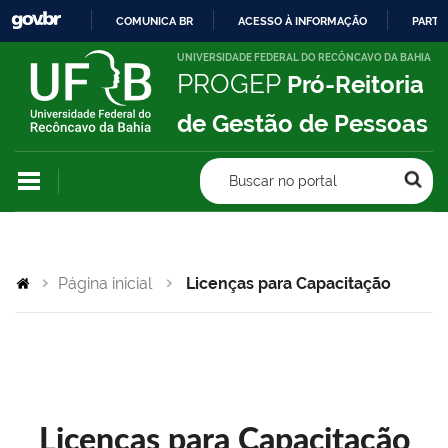
COMUNICA BR
ACESSO À INFORMAÇÃO
PARTI
IR
UNIVERSIDADE FEDERAL DO RECÔNCAVO DA BAHIA
PROGEP
Pró-Reitoria
PARA
O
de Gestão de Pessoas
CONTEÚDO
Buscar no portal
Página inicial
Licenças para Capacitação
Licenças para Capacitação