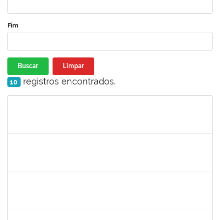
Fim
Buscar
Limpar
registros encontrados.
10
Matrícula
Nome
Cargo
Processo
Início
Fim
Status
1574103
LORENA DOS SANTOS SANTANA COUTINHO
Técnico
23007.00012627/2022-88
17/06/2022
16/07/2022
Concluído
2160310
PAULO RICARDO XAVIER ALMEIDA
Técnico
23007.00011526/2022-36
27/06/2022
29/07/2022
Concluído