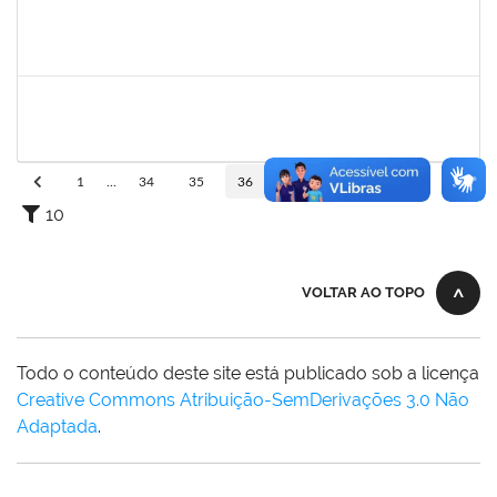
1753230
GERALDO RIBEIRO COSTA FENTANES
Técnico
23007.00013160/2022-53
08/08/2022
06/09/2022
Concluído
1940793
MOISES DAMIAN BONNIEK ALMEIDA CESAR
Técnico
23007.00017749/2022-19
22/08/2022
11/09/2022
Concluído
1
...
34
35
36
37
38
...
110
10
VOLTAR AO TOPO
Todo o conteúdo deste site está publicado sob a licença
Creative Commons Atribuição-SemDerivações 3.0 Não
Adaptada
.