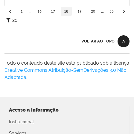
15/10/2022
Concluído
1
...
16
17
18
19
20
...
55
20
VOLTAR AO TOPO
Todo o conteúdo deste site está publicado sob a licença
Creative Commons Atribuição-SemDerivações 3.0 Não
Adaptada
.
Acesso a Informação
Institucional
Serviços