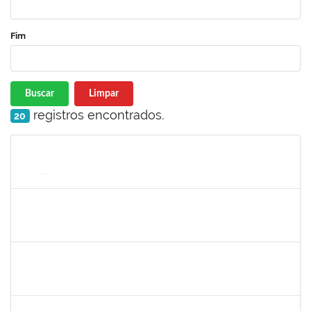
Fim
Buscar
Limpar
registros encontrados.
20
Matrícula
Nome
Cargo
Processo
Início
Fim
Status
1574103
LORENA DOS SANTOS SANTANA COUTINHO
Técnico
23007.00012627/2022-88
17/06/2022
16/07/2022
Concluído
2160310
PAULO RICARDO XAVIER ALMEIDA
Técnico
23007.00011526/2022-36
27/06/2022
29/07/2022
Concluído