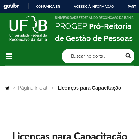
COMUNICA BR
ACESSO À INFORMAÇÃO
PARTI
IR
UNIVERSIDADE FEDERAL DO RECÔNCAVO DA BAHIA
PROGEP
Pró-Reitoria
PARA
O
de Gestão de Pessoas
CONTEÚDO
Buscar no portal
Página inicial
Licenças para Capacitação
Licenças para Capacitação