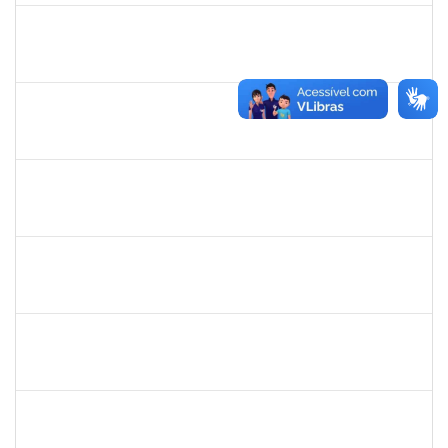
1757052
GEYSA BRITO NASCIMENTO
Técnico
23007.00005520/2022-14
04/07/2022
30/09/2022
Concluído
1051880
CRISTIANE SOUZA MAIA
Técnico
23007.00020170/2022-30
23/09/2022
07/10/2022
Concluído
2157672
FERNANDA LAGO BORGES OLIVEIRA
Técnico
23007.00013852/2022-90
26/09/2022
10/10/2022
Concluído
1652050
GILDASIO GOMES DE OLIVEIRA
Técnico
23007.00017750/2022-89
13/09/2022
12/10/2022
Concluído
1996431
ROSANGELA SANTOS LIMA
Técnico
23007.00018133/2022-30
19/09/2022
14/10/2022
Concluído
2330847
MAYNE COSTA CERQUEIRA
Técnico
23007.00013723/2022-81
18/07/2022