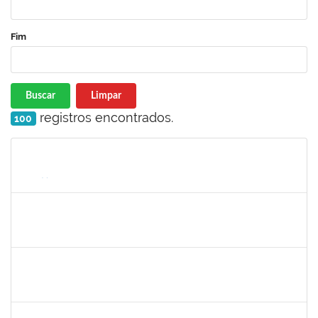
Fim
Buscar
Limpar
registros encontrados.
100
Matrícula
Nome
Cargo
Processo
Início
Fim
Status
1998214
TAIANA DE ARAUJO CONCEICAO
Técnico
23007.00004082/2022-40
02/05/2022
01/08/2022
Concluído
1751386
DANIEL FADIGAS MORENO
Técnico
23007.00013266/2022-04
15/08/2022
29/08/2022
Concluído