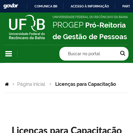
COMUNICA BR
ACESSO À INFORMAÇÃO
PARTI
IR
UNIVERSIDADE FEDERAL DO RECÔNCAVO DA BAHIA
PROGEP
Pró-Reitoria
PARA
O
de Gestão de Pessoas
CONTEÚDO
Buscar no portal
Página inicial
Licenças para Capacitação
Licenças para Capacitação