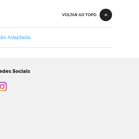
VOLTAR AO TOPO
Não Adaptada
.
edes Sociais