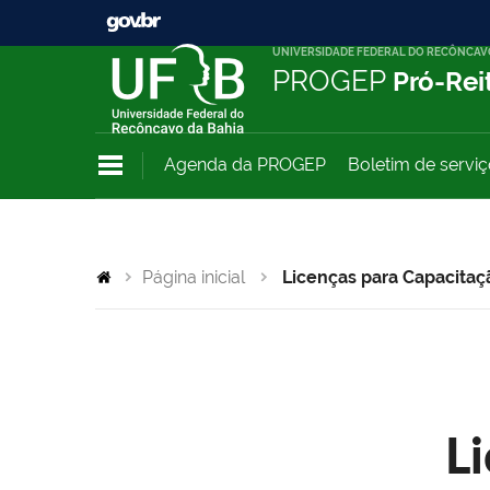
UNIVERSIDADE FEDERAL DO RECÔNCAV
PROGEP
Pró-Rei
Agenda da PROGEP
Boletim de servi
Página inicial
Licenças para Capacitaç
L