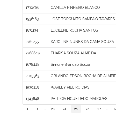
1730986
CAMILLA PINHEIRO BLANCO
1936163
JOSE TORQUATO SAMPAIO TAVARES
1871134
LUCILENE ROCHA SANTOS
2761255
KAROLINE NUNES DA GAMA SOUZA
2268649
THARISA SOUZA ALMEIDA
1678448
Simone Brandão Souza
2015363
ORLANDO EDSON ROCHA DE ALMEI
1530215
WARLEY RIBEIRO DIAS
1343648
PATRICIA FIGUEIREDO MARQUES
1
...
23
24
25
26
27
...
7