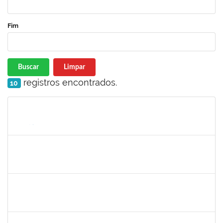
Fim
Buscar
Limpar
registros encontrados.
10
Matrícula
Nome
Cargo
Processo
Início
Fim
Status
1489546
MARCELO SANTANA DOS SANTOS
Docente
23007.00030815/2023-23
25/04/2024
24/07/2024
Concluído
1767512
ELIZABETE DE JESUS PINTO
Docente
23007.00005245/2024-61
13/05/2024
12/07/2024
Concluído