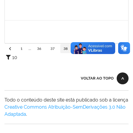
2015363
ORLANDO EDSON ROCHA DE ALMEIDA
Técnico
23007.00028967/2023-61
03/06/2024
01/07/2024
Concluído
1530215
WARLEY RIBEIRO DIAS
Técnico
23007.00029206/2023-10
01/06/2024
30/06/2024
Concluído
1
...
36
37
38
39
40
...
110
10
VOLTAR AO TOPO
Todo o conteúdo deste site está publicado sob a licença
Creative Commons Atribuição-SemDerivações 3.0 Não
Adaptada
.