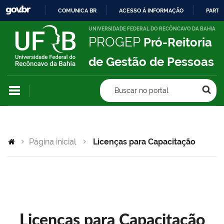
COMUNICA BR
ACESSO À INFORMAÇÃO
PARTI
IR
UNIVERSIDADE FEDERAL DO RECÔNCAVO DA BAHIA
PROGEP
Pró-Reitoria
PARA
O
de Gestão de Pessoas
CONTEÚDO
Buscar no portal
Página inicial
Licenças para Capacitação
Licenças para Capacitação