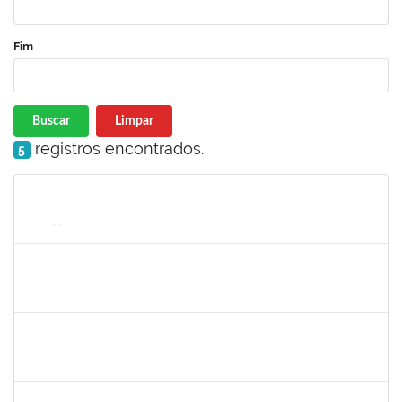
Fim
Buscar
Limpar
registros encontrados.
5
Matrícula
Nome
Cargo
Processo
Início
Fim
Status
2652407
JOAO MAURICIO DANTAS BATISTA
Técnico
23007.00018434/2022-51
19/09/2022
18/10/2022
Concluído
2261009
CARINE MASCENA PEIXOTO
Técnico
23007.00015823/2022-29
25/07/2022
22/10/2022
Concluído