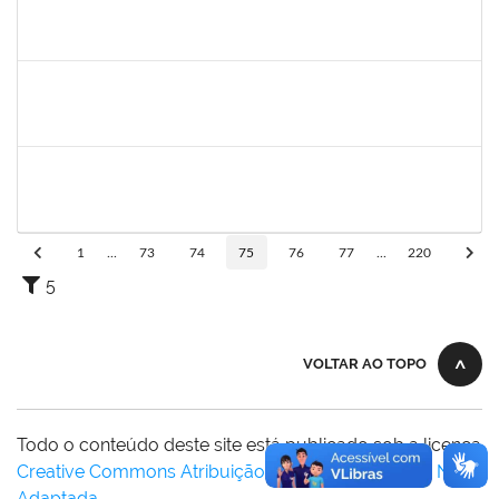
2663815
CLAUDIA TELLES GODOY
Técnico
23007.00020991/2022-76
26/09/2022
25/10/2022
Concluído
1168926
JOAO ROGERIO CAVALCANTE MACEDO
Docente
23007.00018074/2022-71
01/09/2022
30/10/2022
Concluído
1821801
JAIANA DA SILVA SANTOS
Técnico
23007.00016673/2022-68
03/10/2022
31/10/2022
Concluído
1
...
73
74
75
76
77
...
220
5
VOLTAR AO TOPO
Todo o conteúdo deste site está publicado sob a licença
Creative Commons Atribuição-SemDerivações 3.0 Não
Adaptada
.