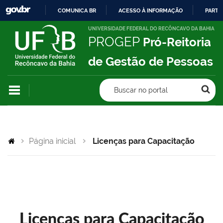
COMUNICA BR
ACESSO À INFORMAÇÃO
PARTI
IR
UNIVERSIDADE FEDERAL DO RECÔNCAVO DA BAHIA
PROGEP
Pró-Reitoria
PARA
O
de Gestão de Pessoas
CONTEÚDO
Buscar no portal
Página inicial
Licenças para Capacitação
Licenças para Capacitação