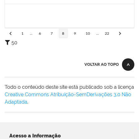
Concluído
1979069
SIMONE CONCEICAO DE SOUZA
Técnico
23007.00029768/2022-68
23/01/2023
21/02/2023
Concluído
1
...
6
7
8
9
10
...
22
50
VOLTAR AO TOPO
Todo o conteúdo deste site está publicado sob a licença
Creative Commons Atribuição-SemDerivações 3.0 Não
Adaptada
.
Acesso a Informação