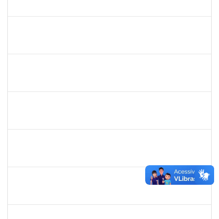
23007.00018712/2022-14
24/09/2022
23/12/2022
Concluído
1308736
JOELMA CERQUEIRA FADIGAS
Docente
23007.00025154/2022-98
28/11/2022
27/12/2022
Concluído
1760922
JUCELIA OLIVEIRA SANTOS
Técnico
23007.00017960/2022-45
01/12/2022
30/12/2022
Concluído
1162621
WILLIAM OLIVEIRA SILVA SANTOS
Técnico
23007.00020641/2022-20
03/10/2022
30/12/2022
Concluído
2265938
VICENTE REIS DE SOUZA FARIAS
Docente
23007.00015182/2022-70
05/10/2022
31/12/2022
Concluído
1885084
CARLIENE SOUSA DE JESUS
Técnico
23007.00020745/2022-25
03/10/2022
31/12/2022
Concluído
1673759