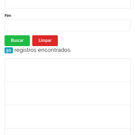
Fim
Buscar
Limpar
registros encontrados.
50
Matrícula
Nome
Cargo
Processo
Início
Fim
Status
2323921
ALINE BARBOSA DE OLIVEIRA
Técnico
23007.00021265/2022-50
03/10/2022
01/11/2022
Concluído
1755265
KARINA DE SOUZA SILVA
Técnico
23007.00020912/2022-75
03/10/2022
01/11/2022
Concluído