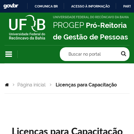
COMUNICA BR
ACESSO À INFORMAÇÃO
PARTI
IR
UNIVERSIDADE FEDERAL DO RECÔNCAVO DA BAHIA
PROGEP
Pró-Reitoria
PARA
O
de Gestão de Pessoas
CONTEÚDO
Buscar no portal
Página inicial
Licenças para Capacitação
Licenças para Capacitação