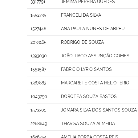
3317791
JEMIMA PEREIRA GUEDES
1552735
FRANCELI DA SILVA
1527446
ANA PAULA NUNES DE ABREU
2033165
RODRIGO DE SOUZA
1393030
JOÃO TIAGO ASSUNÇÃO GOMES
1551587
FABRICIO LYRIO SANTOS
1367883
MARGARETE COSTA HELIOTERIO
1043790
DOROTEA SOUZA BASTOS
1573301
JOMARA SILVA DOS SANTOS SOUZA
2268649
THARISA SOUZA ALMEIDA
1626754
AMÉLIA BORBA COSTA REIS