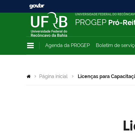
UNIVERSIDADE FEDERAL DO RECÔNCAV
PROGEP
Pró-Rei
Agenda da PROGEP
Boletim de servi
Página inicial
Licenças para Capacitaç
L