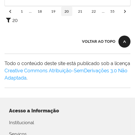
23/12/2022
Concluído
1
...
18
19
20
21
22
...
55
20
VOLTAR AO TOPO
Todo o conteúdo deste site está publicado sob a licença
Creative Commons Atribuição-SemDerivações 3.0 Não
Adaptada
.
Acesso a Informação
Institucional
Serviços