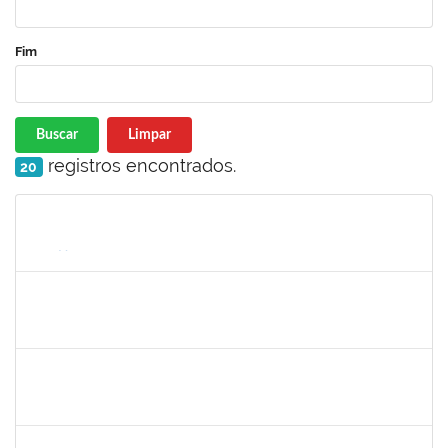
Fim
Buscar
Limpar
registros encontrados.
20
Matrícula
Nome
Cargo
Processo
Início
Fim
Status
2038935
ROBEVALDO CORREIA DOS SANTOS
Técnico
23007.00004743/2022-41
15/08/2022
12/11/2022
Concluído
1760100
CARLANE COSTA DIAS FEITOSA
Técnico
23007.00009828/2022-98
31/10/2022
14/11/2022
Concluído