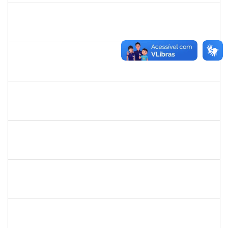
1564954
LUIS GUSTAVO SANTOS ENCARNACAO
Técnico
23007.00017747/2022-73
12/09/2022
11/12/2022
Concluído
2696413
LEANDRO DOS REIS MUNIZ
Técnico
23007.00019936/2022-43
13/11/2022
12/12/2022
Concluído
1043790
DOROTEA SOUZA BASTOS
Docente
23007.00013288/2022-89
21/09/2022
15/12/2022
Concluído
1760968
VALDIR LEANDERSON CIRQUEIRA DE OLIVEIRA
23007.00020347/2022-04
19/09/2022
18/12/2022
Concluído
1647576
CARLOS ANDRE OLIVEIRA DANIEL
Técnico
23007.00019603/2022-13
22/11/2022
21/12/2022
Concluído
1359156
CLAUDIA FEIO DA MAIA LIMA
Docente
23007.00020031/2022-97
25/10/2022