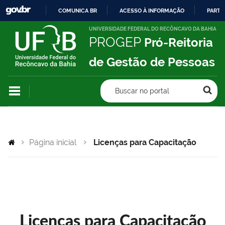
COMUNICA BR
ACESSO À INFORMAÇÃO
PARTI
IR
UNIVERSIDADE FEDERAL DO RECÔNCAVO DA BAHIA
PROGEP
Pró-Reitoria
PARA
O
de Gestão de Pessoas
CONTEÚDO
Buscar no portal
Página inicial
Licenças para Capacitação
Licenças para Capacitação