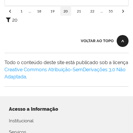
27/03/2024
Concluído
1
...
18
19
20
21
22
...
55
20
VOLTAR AO TOPO
Todo o conteúdo deste site está publicado sob a licença
Creative Commons Atribuição-SemDerivações 3.0 Não
Adaptada
.
Acesso a Informação
Institucional
Serviços