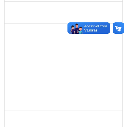
2154693
MARIANA LACERDA PIO BARRA
Técnico
23007.00029807/2023-79
01/04/2024
29/06/2024
Concluído
2142201
WINNIE MALI SAMPAIO LIMA
23007.00030182/2023-42
01/04/2024
15/04/2024
Concluído
2134954
ANA PAULA PORTELA GOMES VIVAS
Técnico
23007.00030602/2023-51
01/04/2024
30/04/2024
Concluído
1652457
ELIAS LIBORIO PARDO CASAS NETO JUNIOR
Técnico
23007.00002272/2024-16
21/03/2024
18/06/2024
Concluído
2328936
JENILDA BASTOS ALMEIDA PINHEIRO
Técnico
23007.00029552/2023-77
13/03/2024
27/03/2024
Concluído
1754512
KATIA MARIA CERQUEIRA DE JESUS PEREIRA
Técnico
23007.00025234/2023-69
13/03/2024