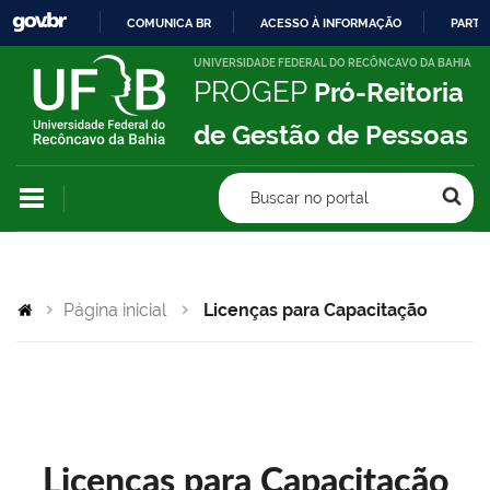
COMUNICA BR
ACESSO À INFORMAÇÃO
PARTI
IR
UNIVERSIDADE FEDERAL DO RECÔNCAVO DA BAHIA
PROGEP
Pró-Reitoria
PARA
O
de Gestão de Pessoas
CONTEÚDO
Buscar no portal
Página inicial
Licenças para Capacitação
Licenças para Capacitação