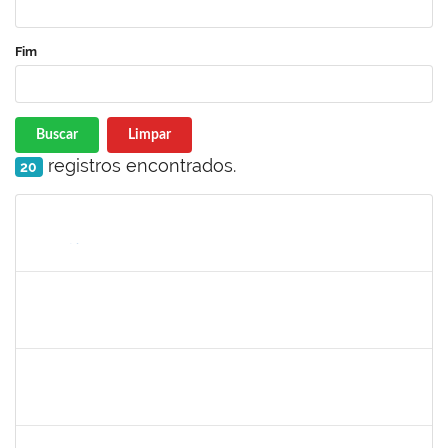
Fim
Buscar
Limpar
registros encontrados.
20
Matrícula
Nome
Cargo
Processo
Início
Fim
Status
1489546
MARCELO SANTANA DOS SANTOS
Docente
23007.00030815/2023-23
25/04/2024
24/07/2024
Concluído
1058037
LUISA MARIA CONCEICAO SILVA
Técnico
23007.00031253/2023-31
24/04/2024
23/05/2024
Concluído