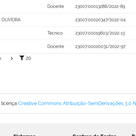
Docente
23007.00013288/2022-89
 OLIVEIRA
23007.00020347/2022-04
Técnico
23007.00019603/2022-13
Docente
23007.00020031/2022-97
20
5
 licença
Creative Commons Atribuição-SemDerivações 3.0 