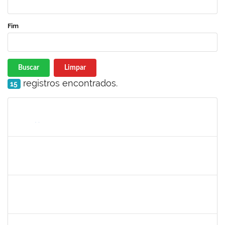
Fim
Buscar
Limpar
registros encontrados.
15
Matrícula
Nome
Cargo
Processo
Início
Fim
Status
1217453
ANDRESSA HOSANA SOUZA DE OLIVEIRA
Técnico
23007.00027174/2023-69
15/04/2024
29/04/2024
Concluído
2153725
PAULO MURICY REIS
Técnico
23007.00003775/2024-78
09/04/2024
08/05/2024
Concluído