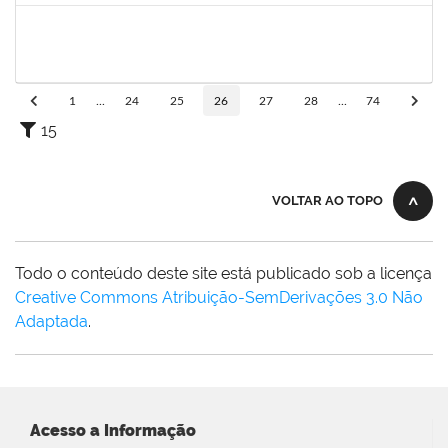
1754512
KATIA MARIA CERQUEIRA DE JESUS PEREIRA
Técnico
23007.00025234/2023-69
13/03/2024
27/03/2024
Concluído
1
...
24
25
26
27
28
...
74
15
VOLTAR AO TOPO
Todo o conteúdo deste site está publicado sob a licença
Creative Commons Atribuição-SemDerivações 3.0 Não
Adaptada
.
Acesso a Informação