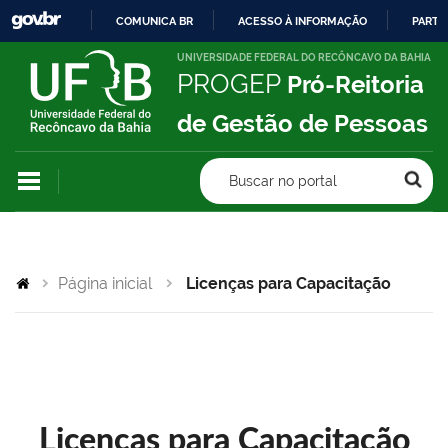
COMUNICA BR
ACESSO À INFORMAÇÃO
PARTI
IR
UNIVERSIDADE FEDERAL DO RECÔNCAVO DA BAHIA
PROGEP
Pró-Reitoria
PARA
O
de Gestão de Pessoas
CONTEÚDO
Buscar no portal
Página inicial
Licenças para Capacitação
Licenças para Capacitação