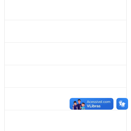
2026459
SANDRINE DA SILVA SOUZA
Técnico
23007.00010233/2023-24
01/04/2024
30/04/2024
Concluído
2154693
MARIANA LACERDA PIO BARRA
Técnico
23007.00029807/2023-79
01/04/2024
29/06/2024
Concluído
2142201
WINNIE MALI SAMPAIO LIMA
23007.00030182/2023-42
01/04/2024
15/04/2024
Concluído
2134954
ANA PAULA PORTELA GOMES VIVAS
Técnico
23007.00030602/2023-51
01/04/2024
30/04/2024
Concluído
1652457
ELIAS LIBORIO PARDO CASAS NETO JUNIOR
Técnico
23007.00002272/2024-16
21/03/2024
18/06/2024
Concluído
2328936
JENILDA BASTOS ALMEIDA PINHEIRO
Técnico
23007.00029552/2023-77
13/03/2024
27/03/2024
Concluído