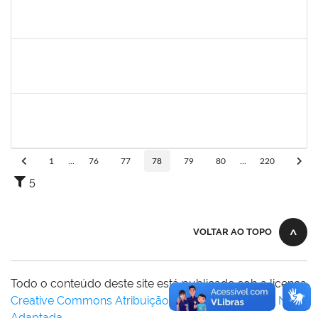
1774702
ANTONIO PEREIRA NETO
Técnico
23007.00018233/2022-46
01/09/2022
30/11/2022
Concluído
1786957
KAIO OLIVEIRA GOMES
Técnico
23007.00019393/2022-57
03/11/2022
02/12/2022
Concluído
2328145
CARINE DE JESUS SANTANA
Técnico
23007.00020808/2022-70
21/11/2022
05/12/2022
Concluído
1
...
76
77
78
79
80
...
220
5
VOLTAR AO TOPO
Todo o conteúdo deste site está publicado sob a licença
Creative Commons Atribuição-SemDerivações 3.0 Não
Adaptada
.