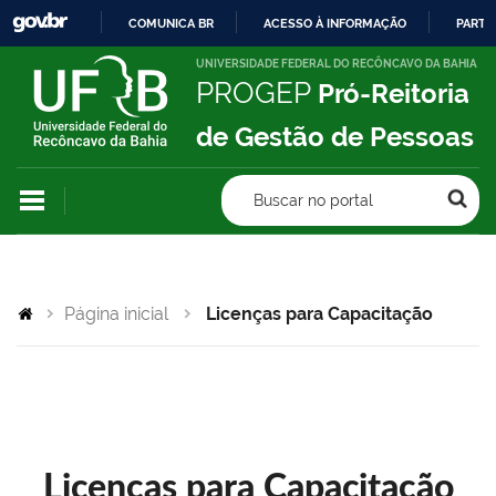
COMUNICA BR
ACESSO À INFORMAÇÃO
PARTI
IR
UNIVERSIDADE FEDERAL DO RECÔNCAVO DA BAHIA
PROGEP
Pró-Reitoria
PARA
O
de Gestão de Pessoas
CONTEÚDO
Buscar no portal
Página inicial
Licenças para Capacitação
Licenças para Capacitação