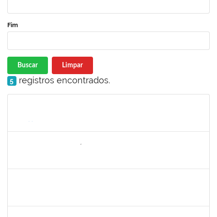
Fim
Buscar
Limpar
registros encontrados.
5
Matrícula
Nome
Cargo
Processo
Início
Fim
Status
1646958
SILVANA BATISTA GAÍNO
Docente
23007.00018249/2022-02
05/09/2022
30/11/2022
Concluído
1716221
LEANDRO ANTONIO DE ALMEIDA
Docente
23007.00014629/2022-63
01/09/2022
30/11/2022
Concluído