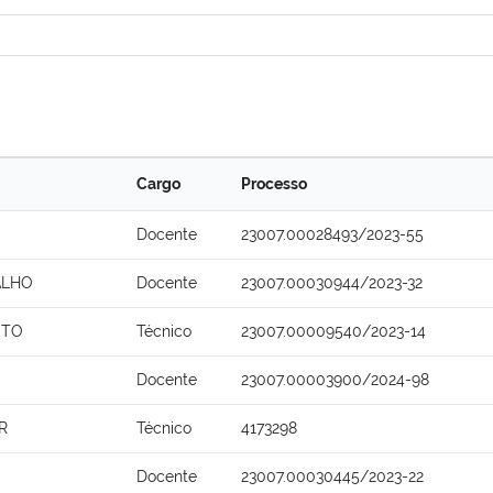
Cargo
Processo
Docente
23007.00028493/2023-55
ALHO
Docente
23007.00030944/2023-32
NTO
Técnico
23007.00009540/2023-14
Docente
23007.00003900/2024-98
R
Técnico
4173298
Docente
23007.00030445/2023-22