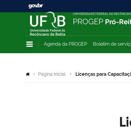
UNIVERSIDADE FEDERAL DO RECÔNCAV
PROGEP
Pró-Rei
Agenda da PROGEP
Boletim de servi
Página inicial
Licenças para Capacitaç
L