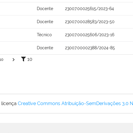
Docente
23007.00025615/2023-64
Docente
23007.00028583/2023-50
Técnico
23007.00025606/2023-16
Docente
23007.00002388/2024-85
10
10
 licença
Creative Commons Atribuição-SemDerivações 3.0 