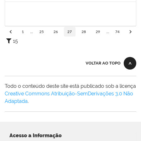
2265938
VICENTE REIS DE SOUZA FARIAS
Docente
23007.00015182/2022-70
05/10/2022
31/12/2022
Concluído
1
...
25
26
27
28
29
...
74
15
VOLTAR AO TOPO
Todo o conteúdo deste site está publicado sob a licença
Creative Commons Atribuição-SemDerivações 3.0 Não
Adaptada
.
Acesso a Informação