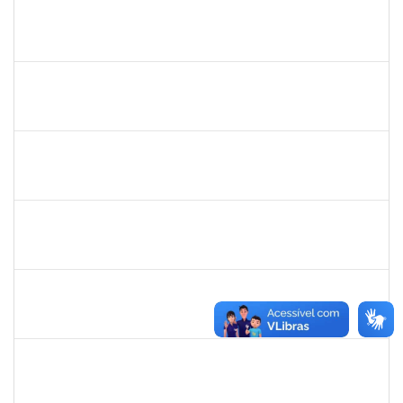
1647576
CARLOS ANDRE OLIVEIRA DANIEL
Técnico
23007.00019603/2022-13
22/11/2022
21/12/2022
Concluído
1359156
CLAUDIA FEIO DA MAIA LIMA
Docente
23007.00020031/2022-97
25/10/2022
23/12/2022
Concluído
1751339
FAGNER DA SILVA MERCES
Técnico
23007.00018712/2022-14
24/09/2022
23/12/2022
Concluído
1308736
JOELMA CERQUEIRA FADIGAS
Docente
23007.00025154/2022-98
28/11/2022
27/12/2022
Concluído
1760922
JUCELIA OLIVEIRA SANTOS
Técnico
23007.00017960/2022-45
01/12/2022
30/12/2022
Concluído
1162621
WILLIAM OLIVEIRA SILVA SANTOS
Técnico
23007.00020641/2022-20
03/10/2022
30/12/2022
Concluído