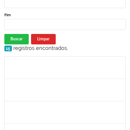
Fim
Buscar
Limpar
registros encontrados.
15
Matrícula
Nome
Cargo
Processo
Início
Fim
Status
2157667
LARISSA MUNIZ RIBEIRO FOLONI
Técnico
23007.00023154/2022-69
21/11/2022
05/12/2022
Concluído
2026548
UELINGTON SOUSA ROCHA
Técnico
23007.00013255/2022-10
12/09/2022
10/12/2022
Concluído