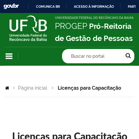
COMUNICA BR
ACESSO À INFORMAÇÃO
PARTI
IR
UNIVERSIDADE FEDERAL DO RECÔNCAVO DA BAHIA
PROGEP
Pró-Reitoria
PARA
O
de Gestão de Pessoas
CONTEÚDO
Buscar no portal
Página inicial
Licenças para Capacitação
Licenças para Capacitação