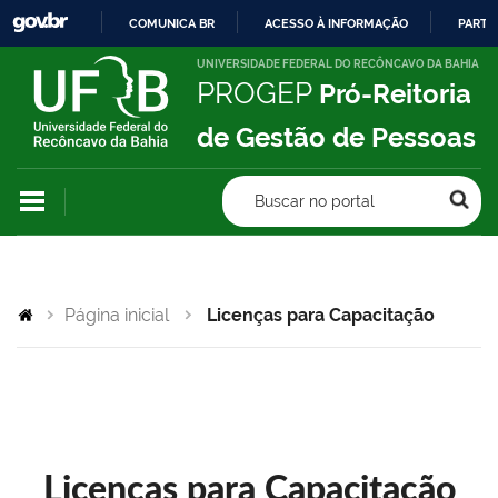
COMUNICA BR
ACESSO À INFORMAÇÃO
PARTI
IR
UNIVERSIDADE FEDERAL DO RECÔNCAVO DA BAHIA
PROGEP
Pró-Reitoria
PARA
O
de Gestão de Pessoas
CONTEÚDO
Buscar no portal
Página inicial
Licenças para Capacitação
Licenças para Capacitação