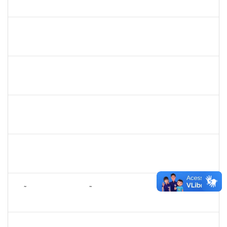
23007.00000915/2024-86
01/03/2024
30/03/2024
Concluído
3317791
JEMIMA PEREIRA GUEDES
Docente
23007.00028954/2023-24
01/03/2024
29/05/2024
Concluído
1552735
FRANCELI DA SILVA
Docente
23007.00029893/2019-97
01/03/2024
29/05/2024
Concluído
1527446
ANA PAULA NUNES DE ABREU
Docente
23007.00030445/2023-22
01/03/2024
31/05/2024
Concluído
2033165
RODRIGO DE SOUZA
Técnico
23007.00031550/2023-63
01/03/2024
15/03/2024
Concluído
1393030
JOÃO TIAGO ASSUNÇÃO GOMES
Docente
23007.00024720/2023-76
01/03/2024
29/05/2024
Concluído
1551587