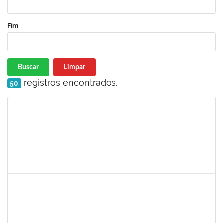
Fim
Buscar
Limpar
registros encontrados.
50
Matrícula
Nome
Cargo
Processo
Início
Fim
Status
2331851
THIAGO LOURO DE ARAUJO
Técnico
23007.00001301/2024-43
01/04/2024
30/04/2024
Concluído
1742199
HELENI DUARTE DANTAS DE AVILA
Docente
23007.00002724/2024-34
01/04/2024
28/06/2024
Concluído