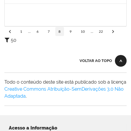
Concluído
2267373
KELLY BARROS SANTOS
Docente
3529366
05/02/2024
05/05/2024
Concluído
1
...
6
7
8
9
10
...
22
50
VOLTAR AO TOPO
Todo o conteúdo deste site está publicado sob a licença
Creative Commons Atribuição-SemDerivações 3.0 Não
Adaptada
.
Acesso a Informação